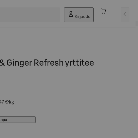
Kirjaudu
 Ginger Refresh yrttitee
,47 €/kg
stapa