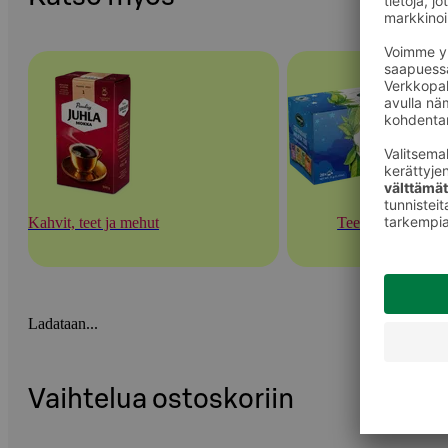
Kahvit, teet ja mehut
Teet
Ladataan...
Vaihtelua ostoskoriin