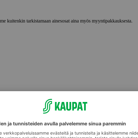
lemme kuitenkin tarkistamaan ainesosat aina myös myyntipakkauksesta.