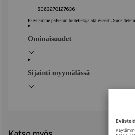
5063270127636
Päivitämme palvelun tuotetietoja aktiivisesti. Suositte
Ominaisuudet
Sijainti myymälässä
Katso myös