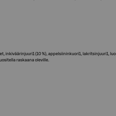
nkiväärinjuuri1 (10 %), appelsiininkuori1, lakritsinjuuri1, luo
suositella raskaana oleville.