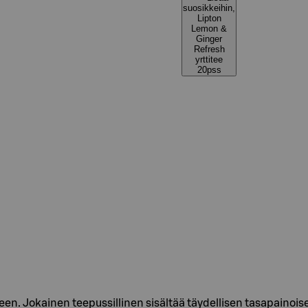
suosikkeihin,
Lipton
Lemon &
Ginger
Refresh
yrttitee
20pss
een. Jokainen teepussillinen sisältää täydellisen tasapainois