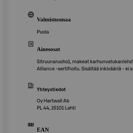
Valmistusmaa
Puola
Ainesosat
Sitruunaruoho1, makeat karhunvatukanlehdet, i
Alliance -sertifioitu. Sisältää inkivääriä - ei 
Yhteystiedot
Oy Hartwall Ab
PL 44, 15101 Lahti
EAN