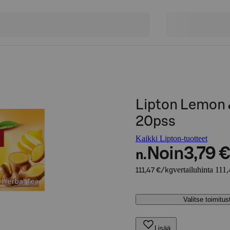
Lipton Lemon &
20pss
Kaikki Lipton-tuotteet
Noin
3,79 €
n.
vertailuhinta 111
111,47 €/kg
Valitse toimitu
Lisää