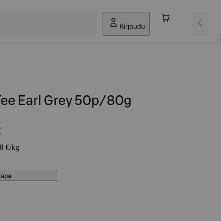
Kirjaudu
Tee Earl Grey 50p/80g
€
88 €/kg
stapa