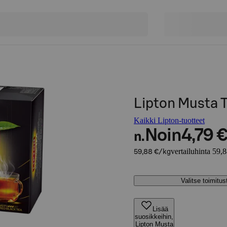
Lipton Musta 
Kaikki Lipton-tuotteet
Noin
4,79 
n.
vertailuhinta 59,
59,88 €/kg
Valitse toimitu
Lisää
suosikkeihin,
Lipton Musta