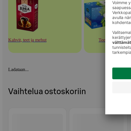
Kahvit, teet ja mehut
Teet
Ladataan...
Vaihtelua ostoskoriin
Ohita listaus