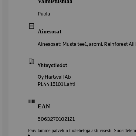
Valmistusmaa
Puola
Ainesosat
Ainesosat: Musta tee1, aromi. Rainforest Allia
Yhteystiedot
Oy Hartwall Ab
PL44 15101 Lahti
EAN
5063270102121
Päivitämme palvelun tuotetietoja aktiivisesti. Suositte