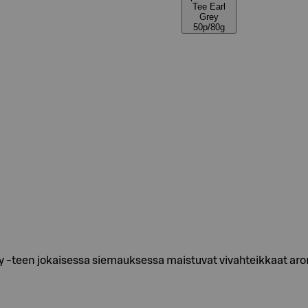
Tee Earl
Grey
50p/80g
rey -teen jokaisessa siemauksessa maistuvat vivahteikkaat aro