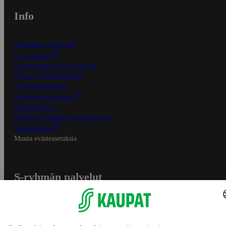
Info
S-Business yrityksille
Oiva-raportit
Osuuskauppojen yhteystiedot
Tilaus- ja toimitusehdot
Tietosuojakäytäntö
Palvelun käyttöehdot
Saavutettavuus
Mobiilisovelluksen saavutettavuus
Mainostajalle
Muuta evästeasetuksia
S-ryhmän palvelut
S-ryhmä
Asiakasomistajuus