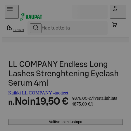
Hyppää sisältöön
Tuotteet
LL COMPANY Endless Long
Lashes Strenghtening Eyelash
Serum 4ml
Kaikki LL COMPANY -tuotteet
vertailuhinta
Noin
19,50 €
4875,00 €/l
n.
4875,00 €/l
Valitse toimitustapa