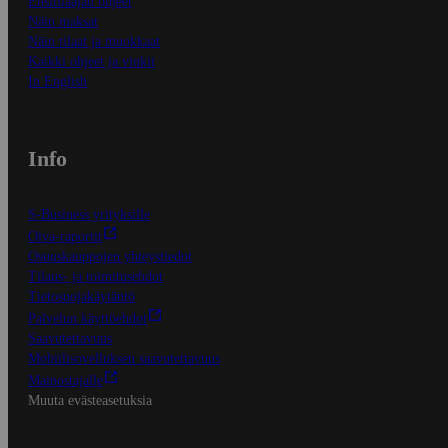
Ensitilaajan ohjeet
Näin maksat
Näin tilaat ja muokkaat
Kaikki ohjeet ja vinkit
In English
Info
S-Business yrityksille
Oiva-raportit
Osuuskauppojen yhteystiedot
Tilaus- ja toimitusehdot
Tietosuojakäytäntö
Palvelun käyttöehdot
Saavutettavuus
Mobiilisovelluksen saavutettavuus
Mainostajalle
Muuta evästeasetuksia