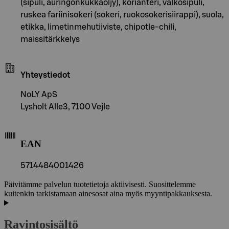
(sipuli, auringonkukkaöljy), korianteri, valkosipuli,
ruskea fariinisokeri (sokeri, ruokosokerisiirappi), suola,
etikka, limetinmehutiiviste, chipotle-chili,
maissitärkkelys
Yhteystiedot
NoLY ApS
Lysholt Alle3, 7100 Vejle
EAN
5714484001426
Päivitämme palvelun tuotetietoja aktiivisesti. Suosittelemme
kuitenkin tarkistamaan ainesosat aina myös myyntipakkauksesta.
Ravintosisältö