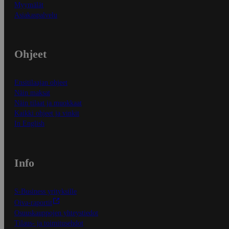
Myymälät
Asiakaspalvelu
Ohjeet
Ensitilaajan ohjeet
Näin maksat
Näin tilaat ja muokkaat
Kaikki ohjeet ja vinkit
In English
Info
S-Business yrityksille
Oiva-raportit
Osuuskauppojen yhteystiedot
Tilaus- ja toimitusehdot