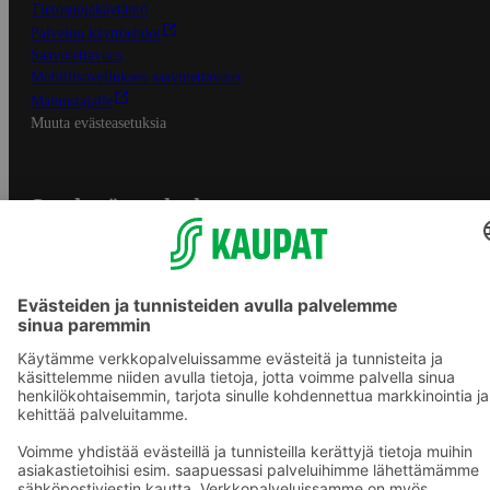
Tietosuojakäytäntö
Palvelun käyttöehdot
Saavutettavuus
Mobiilisovelluksen saavutettavuus
Mainostajalle
Muuta evästeasetuksia
S-ryhmän palvelut
S-ryhmä
Asiakasomistajuus
Yhteishyvä Ruoka -sovellus
S-ostoslista -sovellus
Prisma.fi
Sokos.fi
S-Pankki
Yhteishyvä
Sokos Hotels
Raflaamo