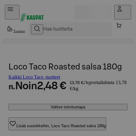
Hyppää sisältöön
Tuotteet
Loco Taco Roasted salsa 180g
Kaikki Loco Taco -tuotteet
vertailuhinta 13,78
Noin
2,48 €
13,78 €/kg
n.
€/kg
Valitse toimitustapa
Lisää suosikkeihin, Loco Taco Roasted salsa 180g