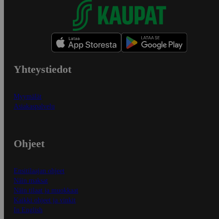
Yhteystiedot
Myymälät
Asiakaspalvelu
Ohjeet
Ensitilaajan ohjeet
Näin maksat
Näin tilaat ja muokkaat
Kaikki ohjeet ja vinkit
In English