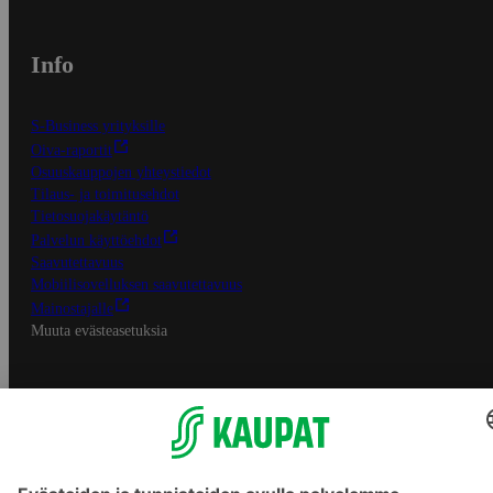
Info
S-Business yrityksille
Oiva-raportit
Osuuskauppojen yhteystiedot
Tilaus- ja toimitusehdot
Tietosuojakäytäntö
Palvelun käyttöehdot
Saavutettavuus
Mobiilisovelluksen saavutettavuus
Mainostajalle
Muuta evästeasetuksia
S-ryhmän palvelut
S-ryhmä