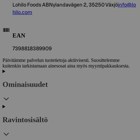
Lohilo Foods ABNylandavägen 2, 35250 Växjö
info@lo
hilo.com
EAN
7398818389909
Päivitämme palvelun tuotetietoja aktiivisesti. Suosittelemme
kuitenkin tarkistamaan ainesosat aina myös myyntipakkauksesta.
Ominaisuudet
Ravintosisältö