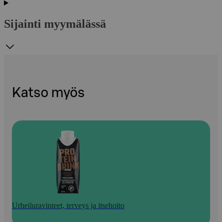
Sijainti myymälässä
Katso myös
Urheiluravinteet, terveys ja itsehoito