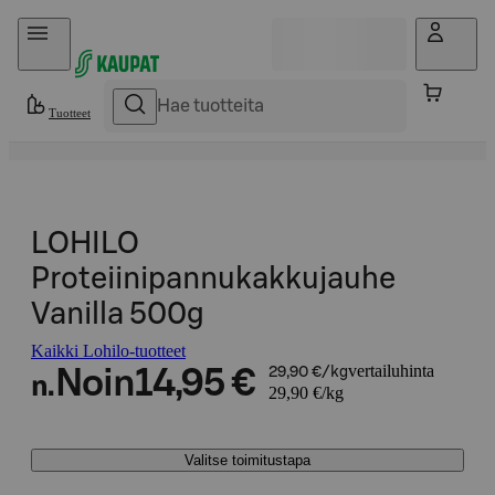
Hyppää sisältöön
Tuotteet
LOHILO
Proteiinipannukakkujauhe
Vanilla 500g
Kaikki Lohilo-tuotteet
vertailuhinta
Noin
14,95 €
29,90 €/kg
n.
29,90 €/kg
Valitse toimitustapa