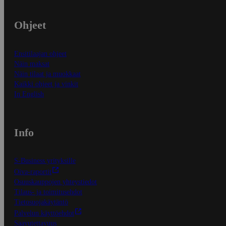
Ohjeet
Ensitilaajan ohjeet
Näin maksat
Näin tilaat ja muokkaat
Kaikki ohjeet ja vinkit
In English
Info
S-Business yrityksille
Oiva-raportit
Osuuskauppojen yhteystiedot
Tilaus- ja toimitusehdot
Tietosuojakäytäntö
Palvelun käyttöehdot
Saavutettavuus