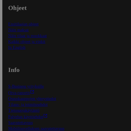
Ohjeet
Ensitilaajan ohjeet
Näin maksat
Näin tilaat ja muokkaat
Kaikki ohjeet ja vinkit
In English
Info
S-Business yrityksille
Oiva-raportit
Osuuskauppojen yhteystiedot
Tilaus- ja toimitusehdot
Tietosuojakäytäntö
Palvelun käyttöehdot
Saavutettavuus
Mobiilisovelluksen saavutettavuus