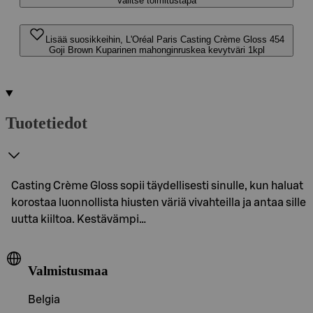
Valitse toimitustapa
Lisää suosikkeihin, L'Oréal Paris Casting Crème Gloss 454
Goji Brown Kuparinen mahonginruskea kevytväri 1kpl
Tuotetiedot
Casting Crème Gloss sopii täydellisesti sinulle, kun haluat
korostaa luonnollista hiusten väriä vivahteilla ja antaa sille
uutta kiiltoa. Kestävämpi…
Valmistusmaa
Belgia