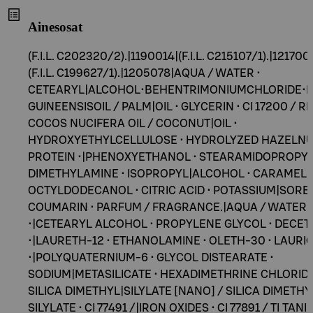
Ainesosat
(F.I.L. C202320/2).|1190014|(F.I.L. C215107/1).|121700
(F.I.L. C199627/1).|1205078|AQUA / WATER •
CETEARYL|ALCOHOL•BEHENTRIMONIUMCHLORIDE•E
GUINEENSISOIL / PALM|OIL • GLYCERIN • CI 17200 / RE
COCOS NUCIFERA OIL / COCONUT|OIL •
HYDROXYETHYLCELLULOSE • HYDROLYZED HAZELN
PROTEIN •|PHENOXYETHANOL • STEARAMIDOPROPY
DIMETHYLAMINE • ISOPROPYL|ALCOHOL • CARAMEL •
OCTYLDODECANOL • CITRIC ACID • POTASSIUM|SORBA
COUMARIN • PARFUM / FRAGRANCE.|AQUA / WATER
•|CETEARYL ALCOHOL • PROPYLENE GLYCOL • DECET
•|LAURETH-12 • ETHANOLAMINE • OLETH-30 • LAURIC
•|POLYQUATERNIUM-6 • GLYCOL DISTEARATE •
SODIUM|METASILICATE • HEXADIMETHRINE CHLORIDE
SILICA DIMETHYL|SILYLATE [NANO] / SILICA DIMETHY
SILYLATE • CI 77491 /|IRON OXIDES • CI 77891 / TI TAN