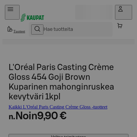
Hyppää sisältöön
Tuotteet
L'Oréal Paris Casting Crème
Gloss 454 Goji Brown
Kuparinen mahonginruskea
kevytväri 1kpl
Kaikki L'Oréal Paris Casting Crème Gloss -tuotteet
Noin
9,90 €
n.