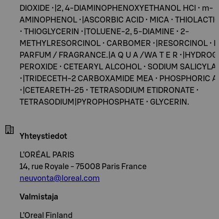
DIOXIDE •|2, 4-DIAMINOPHENOXYETHANOL HCl • m-
AMINOPHENOL •|ASCORBIC ACID • MICA • THIOLACTIC
• THIOGLYCERIN •|TOLUENE-2, 5-DIAMINE • 2-
METHYLRESORCINOL • CARBOMER •|RESORCINOL • E
PARFUM / FRAGRANCE.|A Q U A /WA T E R •|HYDRO
PEROXIDE • CETEARYL ALCOHOL • SODIUM SALICYLA
•|TRIDECETH-2 CARBOXAMIDE MEA • PHOSPHORIC A
•|CETEARETH-25 • TETRASODIUM ETIDRONATE •
TETRASODIUM|PYROPHOSPHATE • GLYCERIN.
Yhteystiedot
L’ORÉAL PARIS
14, rue Royale - 75008 Paris France
neuvonta@loreal.com
Valmistaja
L’Oreal Finland