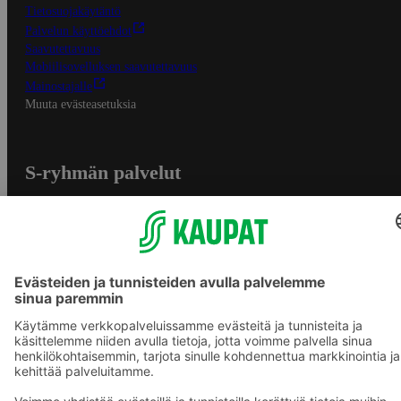
Tietosuojakäytäntö
Palvelun käyttöehdot
Saavutettavuus
Mobiilisovelluksen saavutettavuus
Mainostajalle
Muuta evästeasetuksia
S-ryhmän palvelut
S-ryhmä
Asiakasomistajuus
Yhteishyvä Ruoka -sovellus
S-ostoslista -sovellus
Prisma.fi
Sokos.fi
S-Pankki
Yhteishyvä
Sokos Hotels