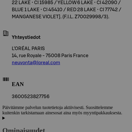
22 LAKE • CI 15985 / YELLOW 6 LAKE • CI 42090 /
BLUE 1 LAKE • CI 45410 / RED 28 LAKE • CI 77742 /
MANGANESE VIOLET]. (F.I.L. Z70029998/3).
Yhteystiedot
L’ORÉAL PARIS
14, rue Royale - 75008 Paris France
neuvonta@loreal.com
EAN
3600523827756
Päivitämme palvelun tuotetietoja aktiivisesti. Suosittelemme
kuitenkin tarkistamaan ainesosat aina myös myyntipakkauksesta.
Ominaisuudet