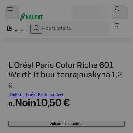
Hyppää sisältöön
Tuotteet
L'Oréal Paris Color Riche 601
Worth It huultenrajauskynä 1,2
g
Kaikki L'Oréal Paris -tuotteet
Noin
10,50 €
n.
Valitse toimitustapa