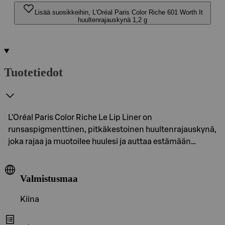
Lisää suosikkeihin, L'Oréal Paris Color Riche 601 Worth It
huultenrajauskynä 1,2 g
Tuotetiedot
L'Oréal Paris Color Riche Le Lip Liner on
runsaspigmenttinen, pitkäkestoinen huultenrajauskynä,
joka rajaa ja muotoilee huulesi ja auttaa estämään…
Valmistusmaa
Kiina