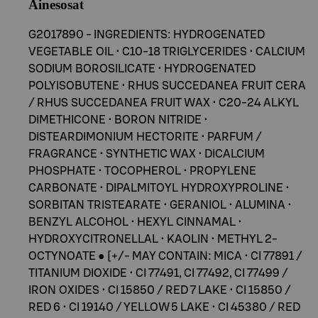
Ainesosat
G2017890 - INGREDIENTS: HYDROGENATED
VEGETABLE OIL • C10-18 TRIGLYCERIDES • CALCIUM
SODIUM BOROSILICATE • HYDROGENATED
POLYISOBUTENE • RHUS SUCCEDANEA FRUIT CERA
/ RHUS SUCCEDANEA FRUIT WAX • C20-24 ALKYL
DIMETHICONE • BORON NITRIDE •
DISTEARDIMONIUM HECTORITE • PARFUM /
FRAGRANCE • SYNTHETIC WAX • DICALCIUM
PHOSPHATE • TOCOPHEROL • PROPYLENE
CARBONATE • DIPALMITOYL HYDROXYPROLINE •
SORBITAN TRISTEARATE • GERANIOL • ALUMINA •
BENZYL ALCOHOL • HEXYL CINNAMAL •
HYDROXYCITRONELLAL • KAOLIN • METHYL 2-
OCTYNOATE ● [+/- MAY CONTAIN: MICA • CI 77891 /
TITANIUM DIOXIDE • CI 77491, CI 77492, CI 77499 /
IRON OXIDES • CI 15850 / RED 7 LAKE • CI 15850 /
RED 6 • CI 19140 / YELLOW 5 LAKE • CI 45380 / RED