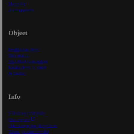
Myymälät
Asiakaspalvelu
Ohjeet
Ensitilaajan ohjeet
Näin maksat
Näin tilaat ja muokkaat
Kaikki ohjeet ja vinkit
In English
Info
S-Business yrityksille
Oiva-raportit
Osuuskauppojen yhteystiedot
Tilaus- ja toimitusehdot