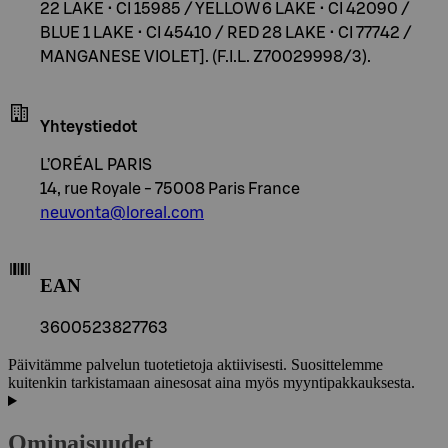
22 LAKE • CI 15985 / YELLOW 6 LAKE • CI 42090 /
BLUE 1 LAKE • CI 45410 / RED 28 LAKE • CI 77742 /
MANGANESE VIOLET]. (F.I.L. Z70029998/3).
Yhteystiedot
L’ORÉAL PARIS
14, rue Royale - 75008 Paris France
neuvonta@loreal.com
EAN
3600523827763
Päivitämme palvelun tuotetietoja aktiivisesti. Suosittelemme
kuitenkin tarkistamaan ainesosat aina myös myyntipakkauksesta.
Ominaisuudet