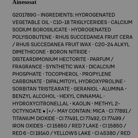
Ainesosat
G2017890 - INGREDIENTS: HYDROGENATED
VEGETABLE OIL • C10-18 TRIGLYCERIDES • CALCIUM
SODIUM BOROSILICATE • HYDROGENATED
POLYISOBUTENE • RHUS SUCCEDANEA FRUIT CERA
/ RHUS SUCCEDANEA FRUIT WAX • C20-24 ALKYL
DIMETHICONE • BORON NITRIDE •
DISTEARDIMONIUM HECTORITE • PARFUM /
FRAGRANCE • SYNTHETIC WAX • DICALCIUM
PHOSPHATE • TOCOPHEROL • PROPYLENE
CARBONATE • DIPALMITOYL HYDROXYPROLINE •
SORBITAN TRISTEARATE • GERANIOL • ALUMINA •
BENZYL ALCOHOL • HEXYL CINNAMAL •
HYDROXYCITRONELLAL • KAOLIN • METHYL 2-
OCTYNOATE ● [+/- MAY CONTAIN: MICA • CI 77891 /
TITANIUM DIOXIDE • CI 77491, CI 77492, CI 77499 /
IRON OXIDES • CI 15850 / RED 7 LAKE • CI 15850 /
RED 6 • CI 19140 / YELLOW 5 LAKE • CI 45380 / RED