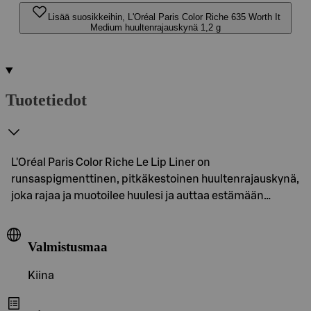
Lisää suosikkeihin, L'Oréal Paris Color Riche 635 Worth It
Medium huultenrajauskynä 1,2 g
Tuotetiedot
L'Oréal Paris Color Riche Le Lip Liner on
runsaspigmenttinen, pitkäkestoinen huultenrajauskynä,
joka rajaa ja muotoilee huulesi ja auttaa estämään…
Valmistusmaa
Kiina