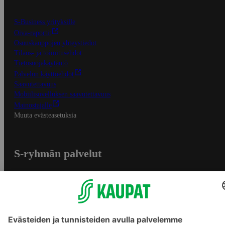
S-Business yrityksille
Oiva-raportit
Osuuskauppojen yhteystiedot
Tilaus- ja toimitusehdot
Tietosuojakäytäntö
Palvelun käyttöehdot
Saavutettavuus
Mobiilisovelluksen saavutettavuus
Mainostajalle
Muuta evästeasetuksia
S-ryhmän palvelut
S-ryhmä
Asiakasomistajuus
Yhteishyvä Ruoka -sovellus
S-ostoslista -sovellus