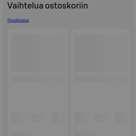
Vaihtelua ostoskoriin
Huulipunat
Ohita listaus