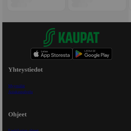
Yhteystiedot
Myymälät
Asiakaspalvelu
Ohjeet
Ensitilaajan ohjeet