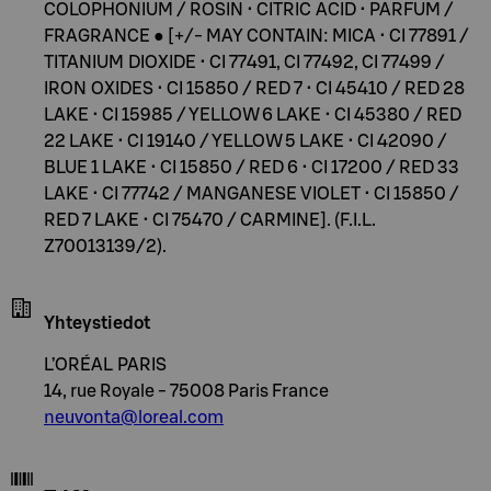
COLOPHONIUM / ROSIN • CITRIC ACID • PARFUM /
FRAGRANCE ● [+/- MAY CONTAIN: MICA • CI 77891 /
TITANIUM DIOXIDE • CI 77491, CI 77492, CI 77499 /
IRON OXIDES • CI 15850 / RED 7 • CI 45410 / RED 28
LAKE • CI 15985 / YELLOW 6 LAKE • CI 45380 / RED
22 LAKE • CI 19140 / YELLOW 5 LAKE • CI 42090 /
BLUE 1 LAKE • CI 15850 / RED 6 • CI 17200 / RED 33
LAKE • CI 77742 / MANGANESE VIOLET • CI 15850 /
RED 7 LAKE • CI 75470 / CARMINE]. (F.I.L.
Z70013139/2).
Yhteystiedot
L’ORÉAL PARIS
14, rue Royale - 75008 Paris France
neuvonta@loreal.com