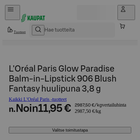
Hyppää sisältöön
Tuotteet
L'Oréal Paris Glow Paradise
Balm-in-Lipstick 906 Blush
Fantasy huulipuna 3,8 g
Kaikki L'Oréal Paris -tuotteet
vertailuhinta
Noin
11,95 €
2987,50 €/kg
n.
2987,50 €/kg
Valitse toimitustapa