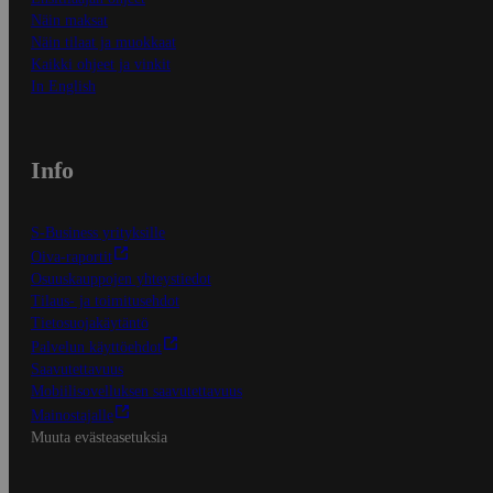
Näin maksat
Näin tilaat ja muokkaat
Kaikki ohjeet ja vinkit
In English
Info
S-Business yrityksille
Oiva-raportit
Osuuskauppojen yhteystiedot
Tilaus- ja toimitusehdot
Tietosuojakäytäntö
Palvelun käyttöehdot
Saavutettavuus
Mobiilisovelluksen saavutettavuus
Mainostajalle
Muuta evästeasetuksia