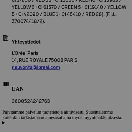
CI 17200 / RED 33 • CI 16035 / RED 40 • CI 15985 /
YELLOW 6 • CI 61570 / GREEN 5 • CI 19140 / YELLOW
5 • CI 42090 / BLUE 1 • CI 45410 / RED 28]. (F.I.L.
Z70074418/2).
Yhteystiedot
L'Oréal Paris
14, RUE ROYALE 75008 PARIS
neuvonta@loreal.com
EAN
3600524242763
Päivitämme palvelun tuotetietoja aktiivisesti. Suosittelemme
kuitenkin tarkistamaan ainesosat aina myös myyntipakkauksesta.