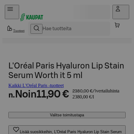
Hyppää sisältöön
Tuotteet
L'Oréal Paris Hyaluron Lip Stain
Serum Worth it 5 ml
Kaikki L'Oréal Paris -tuotteet
vertailuhinta
Noin
11,90 €
2380,00 €/l
n.
2380,00 €/l
Valitse toimitustapa
Lisää suosikkeihin, L'Oréal Paris Hyaluron Lip Stain Serum