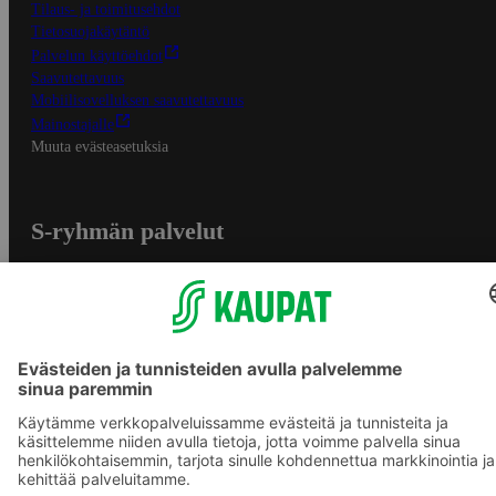
Tilaus- ja toimitusehdot
Tietosuojakäytäntö
Palvelun käyttöehdot
Saavutettavuus
Mobiilisovelluksen saavutettavuus
Mainostajalle
Muuta evästeasetuksia
S-ryhmän palvelut
S-ryhmä
Asiakasomistajuus
Yhteishyvä Ruoka -sovellus
S-ostoslista -sovellus
Prisma.fi
Sokos.fi
S-Pankki
Yhteishyvä
Sokos Hotels