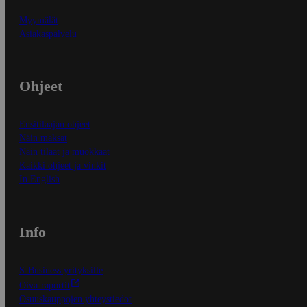
Myymälät
Asiakaspalvelu
Ohjeet
Ensitilaajan ohjeet
Näin maksat
Näin tilaat ja muokkaat
Kaikki ohjeet ja vinkit
In English
Info
S-Business yrityksille
Oiva-raportit
Osuuskauppojen yhteystiedot