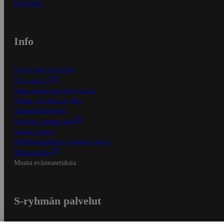
In English
Info
S-Business yrityksille
Oiva-raportit
Osuuskauppojen yhteystiedot
Tilaus- ja toimitusehdot
Tietosuojakäytäntö
Palvelun käyttöehdot
Saavutettavuus
Mobiilisovelluksen saavutettavuus
Mainostajalle
Muuta evästeasetuksia
S-ryhmän palvelut