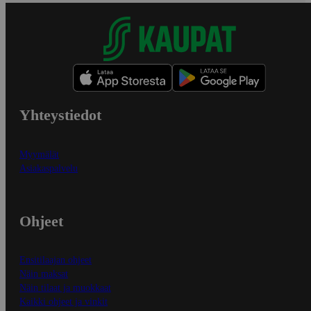
Yhteystiedot
Myymälät
Asiakaspalvelu
Ohjeet
Ensitilaajan ohjeet
Näin maksat
Näin tilaat ja muokkaat
Kaikki ohjeet ja vinkit