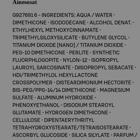
Ainesosat
G927691 6 - INGREDIENTS: AQUA / WATER •
DIMETHICONE • ISODODECANE • ALCOHOL DENAT. •
ETHYLHEXYL METHOXYCINNAMATE •
TRIMETHYLSILOXYSILICATE • BUTYLENE GLYCOL •
TITANIUM DIOXIDE [NANO] / TITANIUM DIOXIDE •
PEG-10 DIMETHICONE • PERLITE • SYNTHETIC
FLUORPHLOGOPITE • NYLON-12 • ISOPROPYL
LAUROYL SARCOSINATE • DIISOPROPYL SEBACATE •
HDI/TRIMETHYLOL HEXYLLACTONE
CROSSPOLYMER • DISTEARDIMONIUM HECTORITE •
BIS-PEG/PPG-14/14 DIMETHICONE • MAGNESIUM
SULFATE • ALUMINUM HYDROXIDE •
PHENOXYETHANOL • DISODIUM STEAROYL
GLUTAMATE • HYDROGEN DIMETHICONE •
CELLULOSE • DIPENTAERYTHRITYL
TETRAHYDROXYSTEARATE/TETRAISOSTEARATE •
ASCORBYL GLUCOSIDE • SILICA SILYLATE • PARFUM /