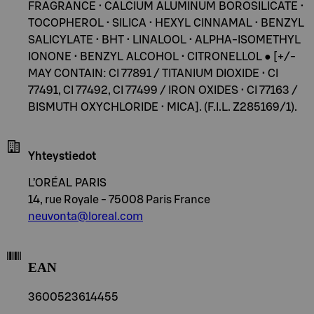
FRAGRANCE • CALCIUM ALUMINUM BOROSILICATE •
TOCOPHEROL • SILICA • HEXYL CINNAMAL • BENZYL
SALICYLATE • BHT • LINALOOL • ALPHA-ISOMETHYL
IONONE • BENZYL ALCOHOL • CITRONELLOL ● [+/-
MAY CONTAIN: CI 77891 / TITANIUM DIOXIDE • CI
77491, CI 77492, CI 77499 / IRON OXIDES • CI 77163 /
BISMUTH OXYCHLORIDE • MICA]. (F.I.L. Z285169/1).
Yhteystiedot
L’ORÉAL PARIS
14, rue Royale - 75008 Paris France
neuvonta@loreal.com
EAN
3600523614455