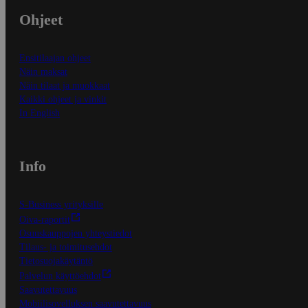
Ohjeet
Ensitilaajan ohjeet
Näin maksat
Näin tilaat ja muokkaat
Kaikki ohjeet ja vinkit
In English
Info
S-Business yrityksille
Oiva-raportit
Osuuskauppojen yhteystiedot
Tilaus- ja toimitusehdot
Tietosuojakäytäntö
Palvelun käyttöehdot
Saavutettavuus
Mobiilisovelluksen saavutettavuus