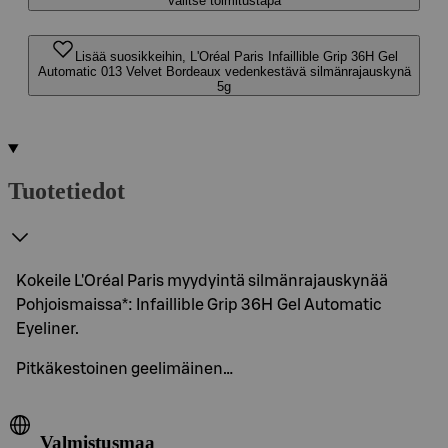
Valitse toimitustapa
Lisää suosikkeihin, L'Oréal Paris Infaillible Grip 36H Gel
Automatic 013 Velvet Bordeaux vedenkestävä silmänrajauskynä
5g
Tuotetiedot
Kokeile L'Oréal Paris myydyintä silmänrajauskynää
Pohjoismaissa*: Infaillible Grip 36H Gel Automatic
Eyeliner.
Pitkäkestoinen geelimäinen…
Valmistusmaa