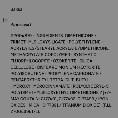
Saksa
Ainesosat
G2004879 - INGREDIENTS: DIMETHICONE •
TRIMETHYLSILOXYSILICATE • POLYETHYLENE •
ACRYLATES/STEARYL ACRYLATE/DIMETHICONE
METHACRYLATE COPOLYMER • SYNTHETIC
FLUORPHLOGOPITE • OZOKERITE • SILICA •
CELLULOSE • DISTEARDIMONIUM HECTORITE •
POLYISOBUTENE • PROPYLENE CARBONATE •
PENTAERYTHRITYL TETRA-DI-T-BUTYL
HYDROXYHYDROCINNAMATE • POLYGLYCERYL-3
POLYDIMETHYLSILOXYETHYL DIMETHICONE ? [+/-
MAY CONTAIN: CI 77491, CI 77492, CI 77499 / IRON
OXIDES • MICA • CI 77891 / TITANIUM DIOXIDE]. (F.I.L.
Z70043951/1).