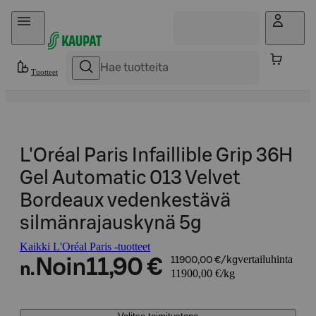
Hyppää sisältöön
Tuotteet
L'Oréal Paris Infaillible Grip 36H
Gel Automatic 013 Velvet
Bordeaux vedenkestävä
silmänrajauskynä 5g
Kaikki L'Oréal Paris -tuotteet
vertailuhinta
Noin
11,90 €
11900,00 €/kg
n.
11900,00 €/kg