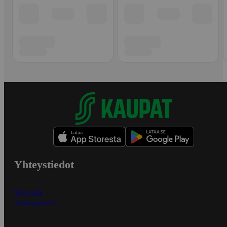
Yhteystiedot
Myymälät
Asiakaspalvelu