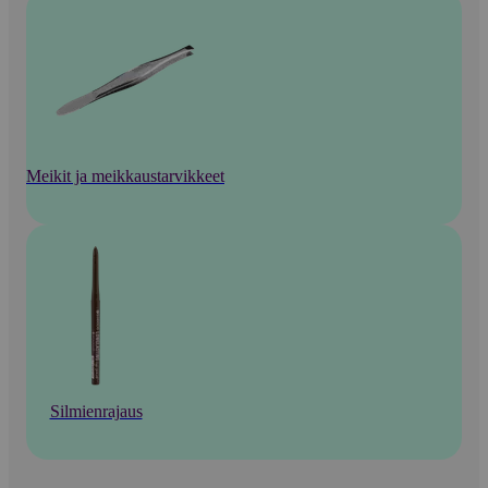
Meikit ja meikkaustarvikkeet
Silmienrajaus