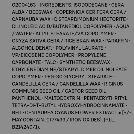
G2004163 - INGREDIENTS: ISODODECANE • CERA
ALBA / BEESWAX • COPERNICIA CERIFERA CERA /
CARNAUBA WAX • DISTEARDIMONIUM HECTORITE •
DILINOLEIC ACID/BUTANEDIOL COPOLYMER • AQUA
/ WATER • ALLYL STEARATE/VA COPOLYMER •
ORYZA SATIVA CERA / RICE BRAN WAX • PARAFFIN •
ALCOHOL DENAT. • POLYVINYL LAURATE •
VP/EICOSENE COPOLYMER • PROPYLENE
CARBONATE • TALC • SYNTHETIC BEESWAX •
ETHYLENEDIAMINE/STEARYL DIMER DILINOLEATE
COPOLYMER • PEG-30 GLYCERYL STEARATE •
CANDELILLA CERA / CANDELILLA WAX • RICINUS
COMMUNIS SEED OIL / CASTOR SEED OIL •
PANTHENOL • MALTODEXTRIN • PENTAERYTHRITYL
TETRA-DI-T-BUTYL HYDROXYHYDROCINNAMATE •
BHT • CENTAUREA CYANUS FLOWER EXTRACT ● [+/-
MAY CONTAIN: CI 77499 / IRON OXIDES]. (F.I.L.
B214240/1).