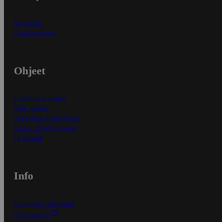
Myymälät
Asiakaspalvelu
Ohjeet
Ensitilaajan ohjeet
Näin maksat
Näin tilaat ja muokkaat
Kaikki ohjeet ja vinkit
In English
Info
S-Business yrityksille
Oiva-raportit