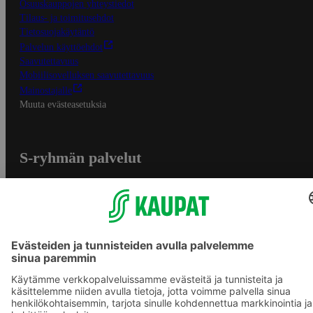
Osuuskauppojen yhteystiedot
Tilaus- ja toimitusehdot
Tietosuojakäytäntö
Palvelun käyttöehdot
Saavutettavuus
Mobiilisovelluksen saavutettavuus
Mainostajalle
Muuta evästeasetuksia
S-ryhmän palvelut
S-ryhmä
Asiakasomistajuus
Yhteishyvä Ruoka -sovellus
S-ostoslista -sovellus
Prisma.fi
Sokos.fi
S-Pankki
Yhteishyvä