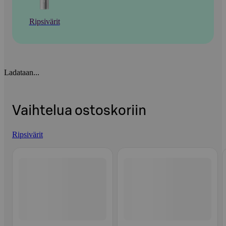
Ripsivärit
Ladataan...
Vaihtelua ostoskoriin
Ripsivärit
Ohita listaus