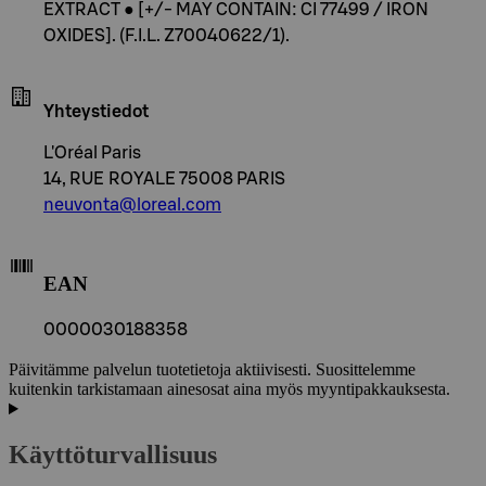
EXTRACT ● [+/- MAY CONTAIN: CI 77499 / IRON
OXIDES]. (F.I.L. Z70040622/1).
Yhteystiedot
L'Oréal Paris
14, RUE ROYALE 75008 PARIS
neuvonta@loreal.com
EAN
0000030188358
Päivitämme palvelun tuotetietoja aktiivisesti. Suosittelemme
kuitenkin tarkistamaan ainesosat aina myös myyntipakkauksesta.
Käyttöturvallisuus