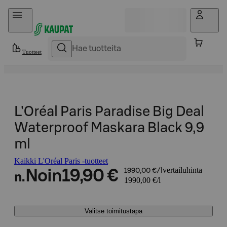
Hyppää sisältöön
Tuotteet
L'Oréal Paris Paradise Big Deal
Waterproof Maskara Black 9,9
ml
Kaikki L'Oréal Paris -tuotteet
vertailuhinta
Noin
19,90 €
1990,00 €/l
n.
1990,00 €/l
Valitse toimitustapa