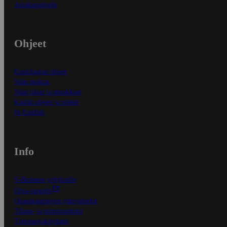
Asiakaspalvelu
Ohjeet
Ensitilaajan ohjeet
Näin maksat
Näin tilaat ja muokkaat
Kaikki ohjeet ja vinkit
In English
Info
S-Business yrityksille
Oiva-raportit
Osuuskauppojen yhteystiedot
Tilaus- ja toimitusehdot
Tietosuojakäytäntö