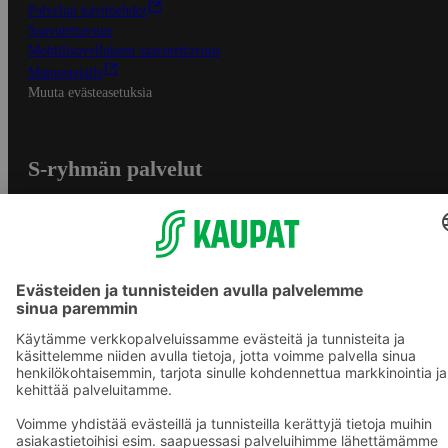
Palvelun käyttöehdot
Saavutettavuus
Mobiilisovelluksen saavutettavuus
Mainostajalle
Muuta evästeasetuksia
S-ryhmän palvelut
S-ryhmä
Asiakasomistajuus
Yhteishyvä Ruoka -sovellus
S-ostoslista -sovellus
Prisma.fi
Sokos.fi
S-Pankki
Yhteishyvä
Sokos Hotels
Raflaamo