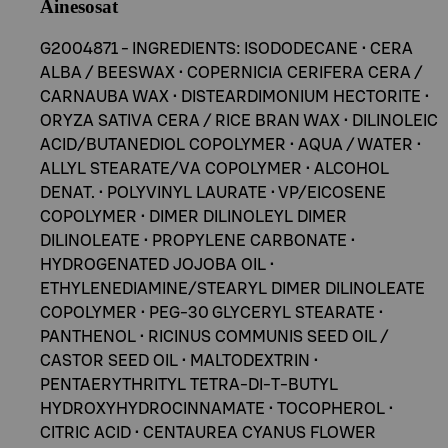
Ainesosat
G2004871 - INGREDIENTS: ISODODECANE • CERA
ALBA / BEESWAX • COPERNICIA CERIFERA CERA /
CARNAUBA WAX • DISTEARDIMONIUM HECTORITE •
ORYZA SATIVA CERA / RICE BRAN WAX • DILINOLEIC
ACID/BUTANEDIOL COPOLYMER • AQUA / WATER •
ALLYL STEARATE/VA COPOLYMER • ALCOHOL
DENAT. • POLYVINYL LAURATE • VP/EICOSENE
COPOLYMER • DIMER DILINOLEYL DIMER
DILINOLEATE • PROPYLENE CARBONATE •
HYDROGENATED JOJOBA OIL •
ETHYLENEDIAMINE/STEARYL DIMER DILINOLEATE
COPOLYMER • PEG-30 GLYCERYL STEARATE •
PANTHENOL • RICINUS COMMUNIS SEED OIL /
CASTOR SEED OIL • MALTODEXTRIN •
PENTAERYTHRITYL TETRA-DI-T-BUTYL
HYDROXYHYDROCINNAMATE • TOCOPHEROL •
CITRIC ACID • CENTAUREA CYANUS FLOWER