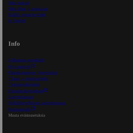
Näin maksat
Näin tilaat ja muokkaat
Kaikki ohjeet ja vinkit
In English
Info
S-Business yrityksille
Oiva-raportit
Osuuskauppojen yhteystiedot
Tilaus- ja toimitusehdot
Tietosuojakäytäntö
Palvelun käyttöehdot
Saavutettavuus
Mobiilisovelluksen saavutettavuus
Mainostajalle
Muuta evästeasetuksia