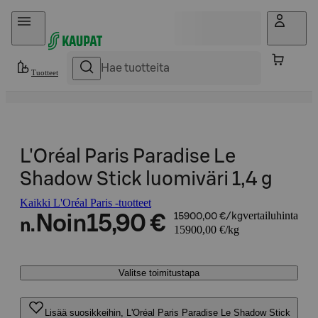
Hyppää sisältöön
Tuotteet
L'Oréal Paris Paradise Le
Shadow Stick luomiväri 1,4 g
Kaikki L'Oréal Paris -tuotteet
vertailuhinta
Noin
15,90 €
15900,00 €/kg
n.
15900,00 €/kg
Valitse toimitustapa
Lisää suosikkeihin, L'Oréal Paris Paradise Le Shadow Stick