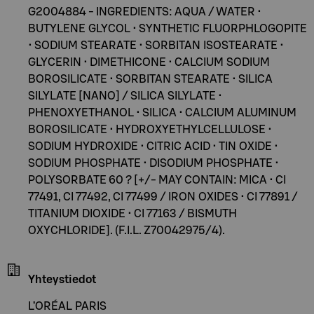
G2004884 - INGREDIENTS: AQUA / WATER •
BUTYLENE GLYCOL • SYNTHETIC FLUORPHLOGOPITE
• SODIUM STEARATE • SORBITAN ISOSTEARATE •
GLYCERIN • DIMETHICONE • CALCIUM SODIUM
BOROSILICATE • SORBITAN STEARATE • SILICA
SILYLATE [NANO] / SILICA SILYLATE •
PHENOXYETHANOL • SILICA • CALCIUM ALUMINUM
BOROSILICATE • HYDROXYETHYLCELLULOSE •
SODIUM HYDROXIDE • CITRIC ACID • TIN OXIDE •
SODIUM PHOSPHATE • DISODIUM PHOSPHATE •
POLYSORBATE 60 ? [+/- MAY CONTAIN: MICA • CI
77491, CI 77492, CI 77499 / IRON OXIDES • CI 77891 /
TITANIUM DIOXIDE • CI 77163 / BISMUTH
OXYCHLORIDE]. (F.I.L. Z70042975/4).
Yhteystiedot
L’ORÉAL PARIS