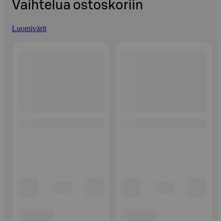
Vaihtelua ostoskoriin
Luomivärit
Ohita listaus