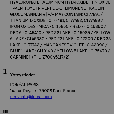
HYALURONATE • ALUMINUM HYDROXIDE • TIN OXIDE
• PALMITOYL TRIPEPTIDE-1 • LIMONENE • KAOLIN •
GLUCOMANNAN ● [+/- MAY CONTAIN: CI 77891 /
TITANIUM DIOXIDE • CI 77491, CI 77492, CI 77499 /
IRON OXIDES • MICA • CI 15850 / RED 7 • CI 15850 /
RED 6 • CI 45410 / RED 28 LAKE • CI 15985 / YELLOW
6 LAKE • CI 45380 / RED 22 LAKE • CI 17200 / RED 33
LAKE • CI 77742 / MANGANESE VIOLET • CI 42090 /
BLUE 1 LAKE • CI 19140 / YELLOW 5 LAKE • CI 75470 /
CARMINE]. (F.I.L. Z70045117/2).
Yhteystiedot
L’ORÉAL PARIS
14, rue Royale - 75008 Paris France
neuvonta@loreal.com