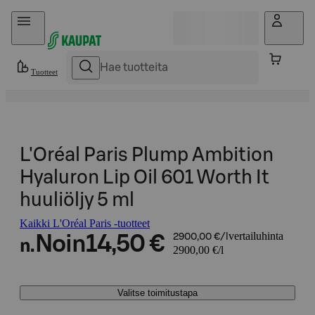
Hyppää sisältöön
Tuotteet
L'Oréal Paris Plump Ambition
Hyaluron Lip Oil 601 Worth It
huuliöljy 5 ml
Kaikki L'Oréal Paris -tuotteet
vertailuhinta
Noin
14,50 €
2900,00 €/l
n.
2900,00 €/l
Valitse toimitustapa