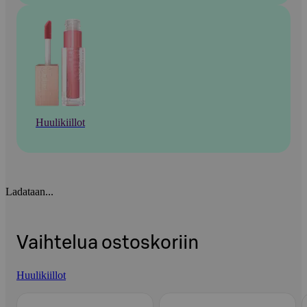
Huulikiillot
Ladataan...
Vaihtelua ostoskoriin
Huulikiillot
Ohita listaus