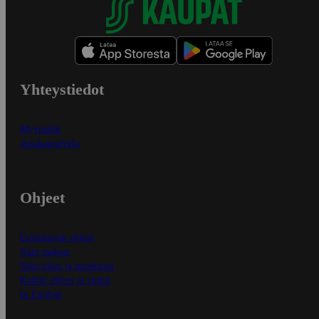
Yhteystiedot
Myymälät
Asiakaspalvelu
Ohjeet
Ensitilaajan ohjeet
Näin maksat
Näin tilaat ja muokkaat
Kaikki ohjeet ja vinkit
In English