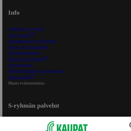
Info
S-Business yrityksille
Oiva-raportit
Osuuskauppojen yhteystiedot
Tilaus- ja toimitusehdot
Tietosuojakäytäntö
Palvelun käyttöehdot
Saavutettavuus
Mobiilisovelluksen saavutettavuus
Mainostajalle
Muuta evästeasetuksia
S-ryhmän palvelut
S-ryhmä
Asiakasomistajuus