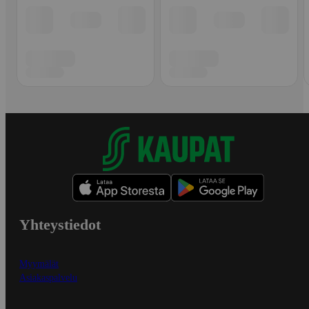
Yhteystiedot
Myymälät
Asiakaspalvelu