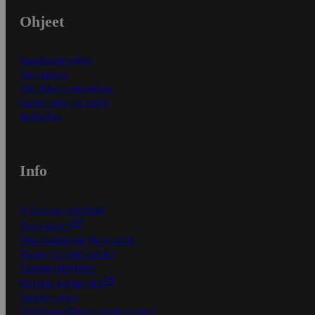
Ohjeet
Ensitilaajan ohjeet
Näin maksat
Näin tilaat ja muokkaat
Kaikki ohjeet ja vinkit
In English
Info
S-Business yrityksille
Oiva-raportit
Osuuskauppojen yhteystiedot
Tilaus- ja toimitusehdot
Tietosuojakäytäntö
Palvelun käyttöehdot
Saavutettavuus
Mobiilisovelluksen saavutettavuus