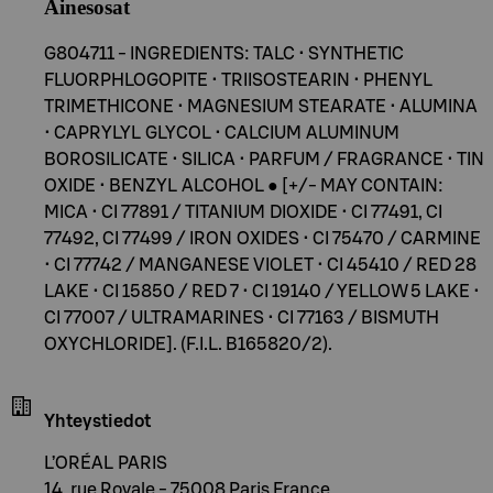
Ainesosat
G804711 - INGREDIENTS: TALC • SYNTHETIC
FLUORPHLOGOPITE • TRIISOSTEARIN • PHENYL
TRIMETHICONE • MAGNESIUM STEARATE • ALUMINA
• CAPRYLYL GLYCOL • CALCIUM ALUMINUM
BOROSILICATE • SILICA • PARFUM / FRAGRANCE • TIN
OXIDE • BENZYL ALCOHOL ● [+/- MAY CONTAIN:
MICA • CI 77891 / TITANIUM DIOXIDE • CI 77491, CI
77492, CI 77499 / IRON OXIDES • CI 75470 / CARMINE
• CI 77742 / MANGANESE VIOLET • CI 45410 / RED 28
LAKE • CI 15850 / RED 7 • CI 19140 / YELLOW 5 LAKE •
CI 77007 / ULTRAMARINES • CI 77163 / BISMUTH
OXYCHLORIDE]. (F.I.L. B165820/2).
Yhteystiedot
L’ORÉAL PARIS
14, rue Royale - 75008 Paris France