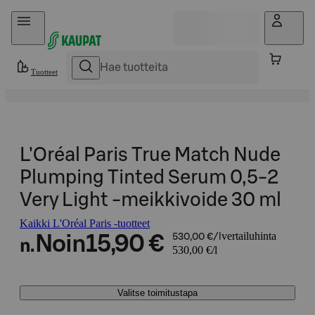
Hyppää sisältöön
Tuotteet
L'Oréal Paris True Match Nude
Plumping Tinted Serum 0,5-2
Very Light -meikkivoide 30 ml
Kaikki L'Oréal Paris -tuotteet
vertailuhinta
Noin
15,90 €
530,00 €/l
n.
530,00 €/l
Valitse toimitustapa