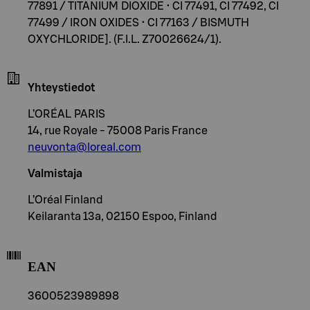
77891 / TITANIUM DIOXIDE • CI 77491, CI 77492, CI
77499 / IRON OXIDES • CI 77163 / BISMUTH
OXYCHLORIDE]. (F.I.L. Z70026624/1).
Yhteystiedot
L’ORÉAL PARIS
14, rue Royale - 75008 Paris France
neuvonta@loreal.com
Valmistaja
L’Oréal Finland
Keilaranta 13a, 02150 Espoo, Finland
EAN
3600523989898