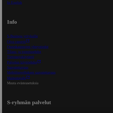
In English
Info
S-Business yrityksille
Oiva-raportit
Osuuskauppojen yhteystiedot
Tilaus- ja toimitusehdot
Tietosuojakäytäntö
Palvelun käyttöehdot
Saavutettavuus
Mobiilisovelluksen saavutettavuus
Mainostajalle
Muuta evästeasetuksia
S-ryhmän palvelut