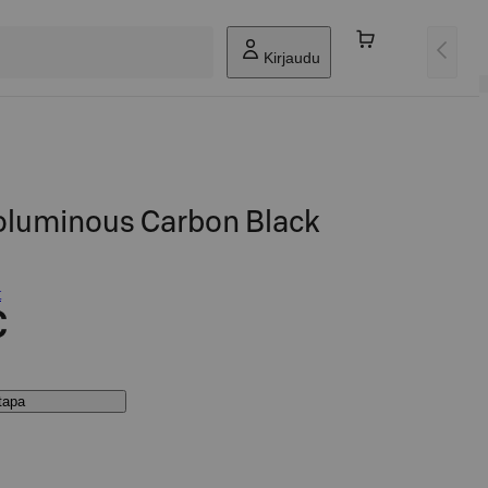
Kirjaudu
Voluminous Carbon Black
t
€
stapa