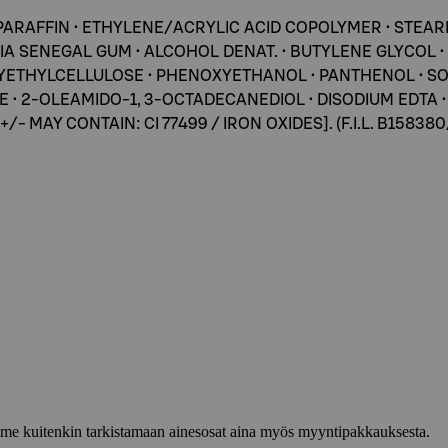
• PARAFFIN • ETHYLENE/ACRYLIC ACID COPOLYMER • STEAR
A SENEGAL GUM • ALCOHOL DENAT. • BUTYLENE GLYCOL • 
YETHYLCELLULOSE • PHENOXYETHANOL • PANTHENOL • SO
• 2-OLEAMIDO-1, 3-OCTADECANEDIOL • DISODIUM EDTA •
- MAY CONTAIN: CI 77499 / IRON OXIDES]. (F.I.L. B158380
lemme kuitenkin tarkistamaan ainesosat aina myös myyntipakkauksesta.