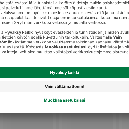
keet
Ripsivärit