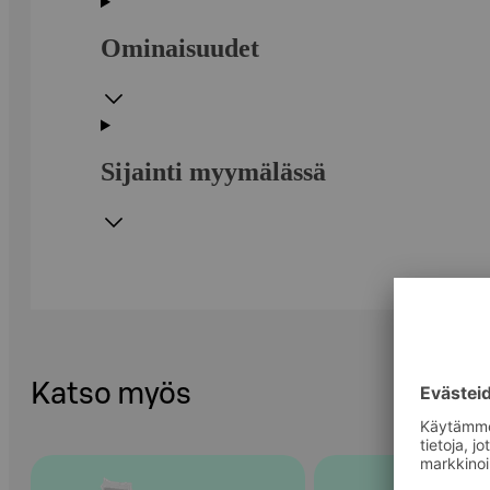
Ominaisuudet
Sijainti myymälässä
Katso myös