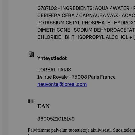
G787102 - INGREDIENTS: AQUA / WATER 
CERIFERA CERA / CARNAUBA WAX • ACACI
POTASSIUM CETYL PHOSPHATE • HYDROX
DIMETHICONE • SODIUM DEHYDROACETATE 
CHLORIDE • BHT • ISOPROPYL ALCOHOL ● [+/
Yhteystiedot
L’ORÉAL PARIS
14, rue Royale - 75008 Paris France
neuvonta@loreal.com
EAN
3600521018149
Päivitämme palvelun tuotetietoja aktiivisesti. Suositte