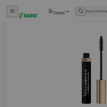
Hyppää sisältöön
Tuotteet