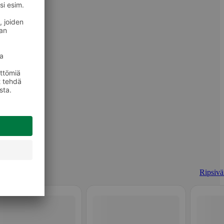
Ripsivär