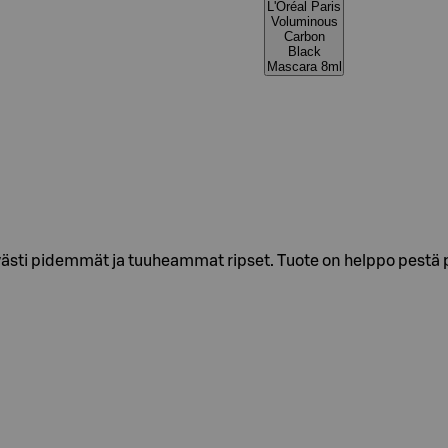
L'Oréal Paris
Voluminous
Carbon
Black
Mascara 8ml
ti pidemmät ja tuuheammat ripset. Tuote on helppo pestä po