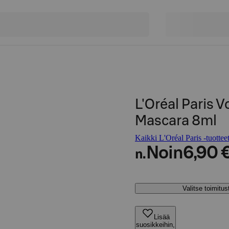
L'Oréal Paris 
Mascara 8ml
Kaikki L'Oréal Paris -tuottee
Noin
6,90 
n.
Valitse toimitu
Lisää
suosikkeihin,