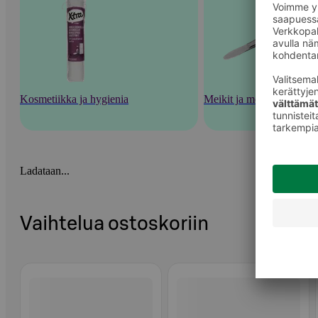
Kosmetiikka ja hygienia
Meikit ja meikkaustarvik
Ladataan...
Vaihtelua ostoskoriin
Ohita listaus