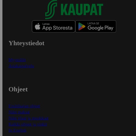
Yhteystiedot
Myymälät
Asiakaspalvelu
Ohjeet
Ensitilaajan ohjeet
Näin maksat
Näin tilaat ja muokkaat
Kaikki ohjeet ja vinkit
In English