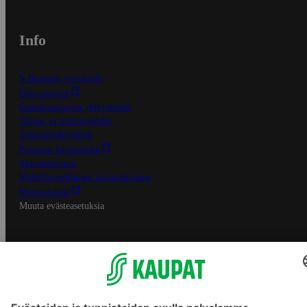
Info
S-Business yrityksille
Oiva-raportit
Osuuskauppojen yhteystiedot
Tilaus- ja toimitusehdot
Tietosuojakäytäntö
Palvelun käyttöehdot
Saavutettavuus
Mobiilisovelluksen saavutettavuus
Mainostajalle
Muuta evästeasetuksia
S-ryhmän palvelut
S-ryhmä