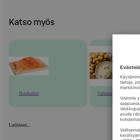
Katso myös
Ruokatori
Valmisruoka
Ladataan...