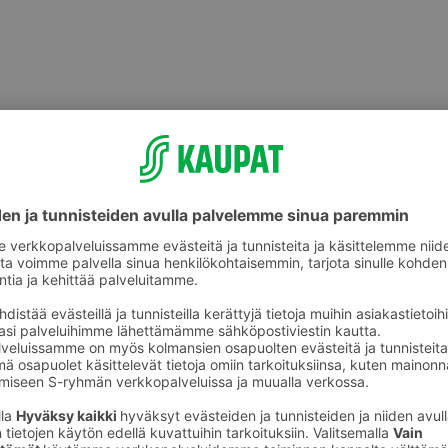
Muu tuore valmisruoka