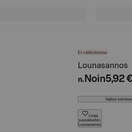
Ei valikoimassa
Lounasannos
Noin
5,92 
n.
Valitse toimitu
Lisää
suosikkeihin,
Lounasannos