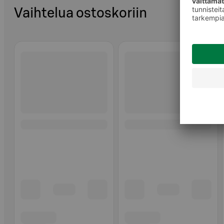
Vaihtelua ostoskoriin
Ohita listaus