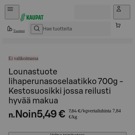
Hyppää sisältöön
Tuotteet
Ei valikoimassa
Lounastuote
lihaperunasoselaatikko 700g -
Kestosuosikki jossa reilusti
hyvää makua
vertailuhinta 7,84
Noin
5,49 €
7,84 €/kg
n.
€/kg