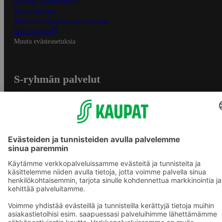
Palvelun käyttöehdot
Saavutettavuus
Mobiilisovelluksen saavutettavuus
Mainostajalle
Muuta evästeasetuksia
S-ryhmän palvelut
S-ryhmä
Asiakasomistajuus
Yhteishyvä Ruoka -sovellus
S-ostoslista -sovellus
Prisma.fi
Sokos.fi
S-Pankki
Yhteishyvä
Sokos Hotels
Raflaamo