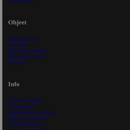
Asiakaspalvelu
Ohjeet
Ensitilaajan ohjeet
Näin maksat
Näin tilaat ja muokkaat
Kaikki ohjeet ja vinkit
In English
Info
S-Business yrityksille
Oiva-raportit
Osuuskauppojen yhteystiedot
Tilaus- ja toimitusehdot
Tietosuojakäytäntö