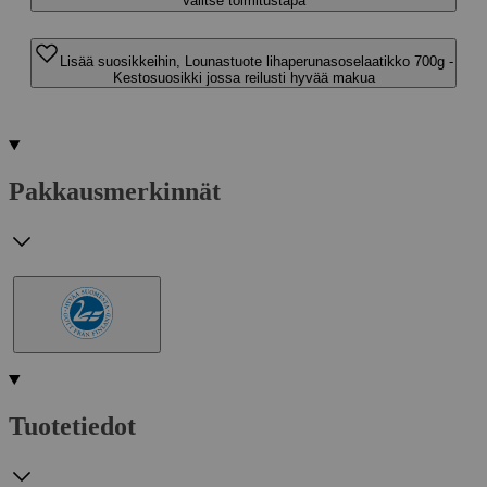
Valitse toimitustapa
Lisää suosikkeihin, Lounastuote lihaperunasoselaatikko 700g -
Kestosuosikki jossa reilusti hyvää makua
Pakkausmerkinnät
Tuotetiedot