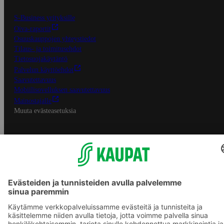
S-Business yrityksille
Oiva-raportit
Osuuskauppojen yhteystiedot
Tilaus- ja toimitusehdot
Tietosuojakäytäntö
Palvelun käyttöehdot
Saavutettavuus
Mobiilisovelluksen saavutettavuus
Mainostajalle
Muuta evästeasetuksia
S-ryhmän palvelut
S-ryhmä
Asiakasomistajuus
Yhteishyvä Ruoka -sovellus
S-ostoslista -sovellus
Prisma.fi