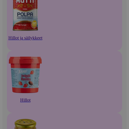
Hillot ja säilykkeet
Hillot