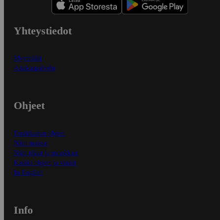
Yhteystiedot
Myymälät
Asiakaspalvelu
Ohjeet
Ensitilaajan ohjeet
Näin maksat
Näin tilaat ja muokkaat
Kaikki ohjeet ja vinkit
In English
Info