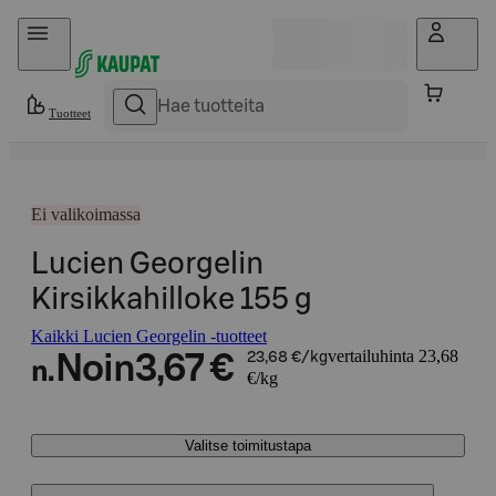
Hyppää sisältöön
Tuotteet
Ei valikoimassa
Lucien Georgelin
Kirsikkahilloke 155 g
Kaikki Lucien Georgelin -tuotteet
vertailuhinta 23,68
Noin
3,67 €
23,68 €/kg
n.
€/kg
Valitse toimitustapa