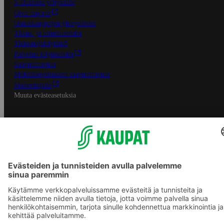
S-Business yrityksille
Oiva-raportit
Osuuskauppojen yhteystiedot
Tilaus- ja toimitusehdot
Tietosuojakäytäntö
Palvelun käyttöehdot
Saavutettavuus
Mobiilisovelluksen saavutettavuus
Mainostajalle
Muuta evästeasetuksia
S-ryhmän palvelut
S-ryhmä
Asiakasomistajuus
Yhteishyvä Ruoka -sovellus
S-ostoslista -sovellus
Prisma.fi
Sokos.fi