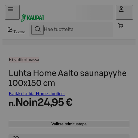
Hyppää sisältöön
Tuotteet
Ei valikoimassa
Luhta Home Aalto saunapyyhe
100x150 cm
Kaikki Luhta Home -tuotteet
Noin
24,95 €
n.
Valitse toimitustapa