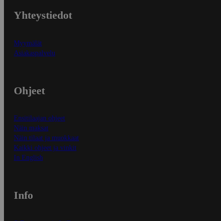
Yhteystiedot
Myymälät
Asiakaspalvelu
Ohjeet
Ensitilaajan ohjeet
Näin maksat
Näin tilaat ja muokkaat
Kaikki ohjeet ja vinkit
In English
Info