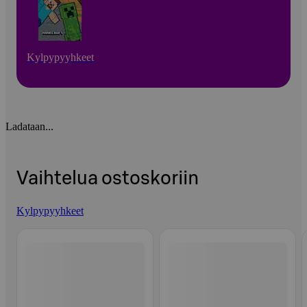
Kylpypyyhkeet
Ladataan...
Vaihtelua ostoskoriin
Kylpypyyhkeet
Ohita listaus