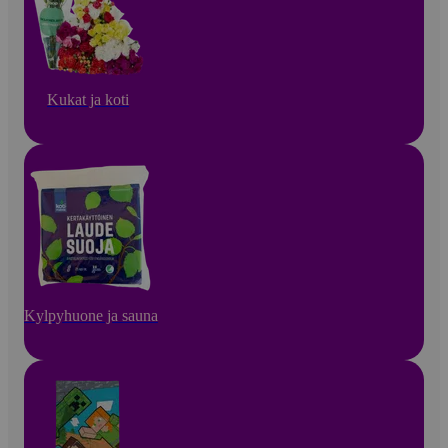
Kukat ja koti
Kylpyhuone ja sauna