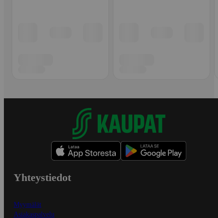
Yhteystiedot
Myymälät
Asiakaspalvelu