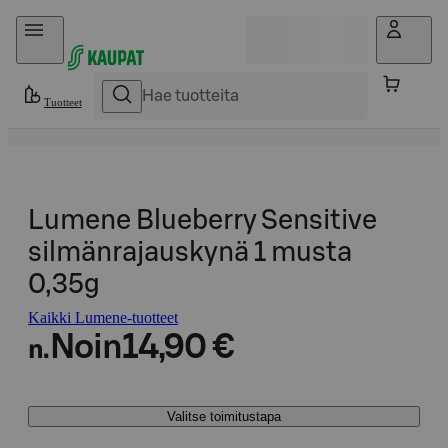
Hyppää sisältöön
Tuotteet
Lumene Blueberry Sensitive
silmänrajauskynä 1 musta
0,35g
Kaikki Lumene-tuotteet
Noin
14,90 €
n.
Valitse toimitustapa