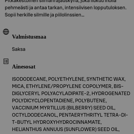
Pitkäkestoinen silmänrajauskynä, joka liukuu iholla
pehmeästi ja antaa tarkan, intensiivisen lopputuloksen.
Sopii herkille silmille ja piilolinssien…
Valmistusmaa
Saksa
Ainesosat
ISODODECANE, POLYETHYLENE, SYNTHETIC WAX,
MICA, ETHYLENE/PROPYLENE COPOLYMER, BIS-
DIGLYCERYL POLYACYLADIPATE-2, HYDROGENATED
POLYDICYCLOPENTADIENE, POLYBUTENE,
VACCINIUM MYRTILLUS (BILBERRY) SEED OIL,
OCTYLDODECANOL, PENTAERYTHRITYL TETRA-DI-
T-BUTYL HYDROXYHYDROCINNAMATE,
HELIANTHUS ANNUUS (SUNFLOWER) SEED OIL,