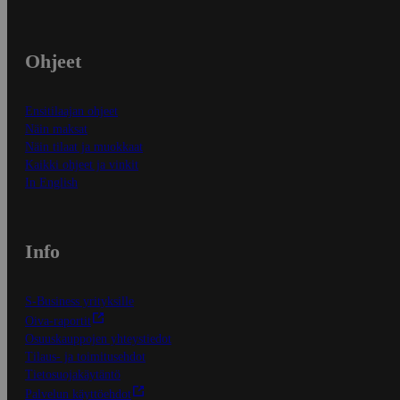
Ohjeet
Ensitilaajan ohjeet
Näin maksat
Näin tilaat ja muokkaat
Kaikki ohjeet ja vinkit
In English
Info
S-Business yrityksille
Oiva-raportit
Osuuskauppojen yhteystiedot
Tilaus- ja toimitusehdot
Tietosuojakäytäntö
Palvelun käyttöehdot