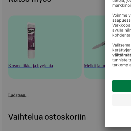
Kosmetiikka ja hygienia
Meikit ja meikkaustarvik
Ladataan...
Vaihtelua ostoskoriin