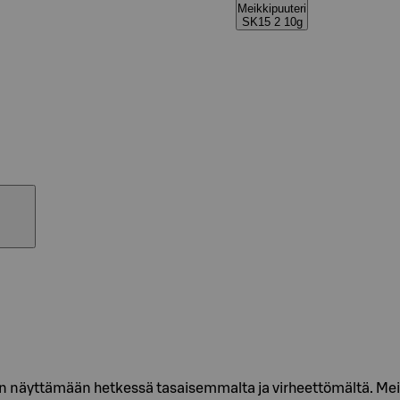
Meikkipuuteri
SK15 2 10g
on näyttämään hetkessä tasaisemmalta ja virheettömältä. Me