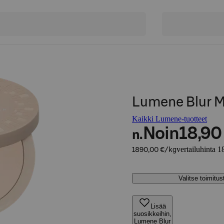
Lumene Blur M
Kaikki Lumene-tuotteet
Noin
18,90
n.
vertailuhinta 
1890,00 €/kg
Valitse toimitu
Lisää
suosikkeihin,
Lumene Blur