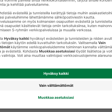
keet
Puuterit