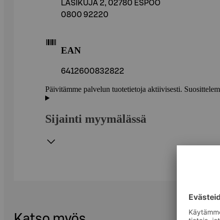
LASIKUJA 2, 02780 ESPOO
0800 92220
EAN
6412600832822
Päivitämme palvelun tuotetietoja aktiivisesti. Suositte
Sijainti myymälässä
Katso myös