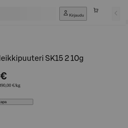
Kirjaudu
eikkipuuteri SK15 2 10g
 €
1890,00 €/kg
stapa