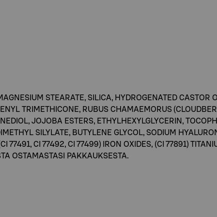
, MAGNESIUM STEARATE, SILICA, HYDROGENATED CASTOR O
ENYL TRIMETHICONE, RUBUS CHAMAEMORUS (CLOUDBERRY
ANEDIOL, JOJOBA ESTERS, ETHYLHEXYLGLYCERIN, TOCO
 DIMETHYL SILYLATE, BUTYLENE GLYCOL, SODIUM HYALUR
I 77491, CI 77492, CI 77499) IRON OXIDES, (CI 77891) TIT
STA OSTAMASTASI PAKKAUKSESTA.