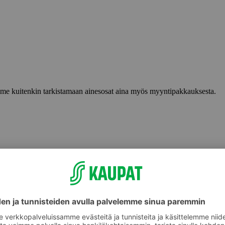
lemme kuitenkin tarkistamaan ainesosat aina myös myyntipakkauksesta.