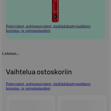
Peitevoiteet, pohjustusvoiteet, meikinkiinnityssuihkeet,
korostus- ja varjostustuotteet
Ladataan...
Vaihtelua ostoskoriin
Peitevoiteet, pohjustusvoiteet, meikinkiinnityssuihkeet,
korostus- ja varjostustuotteet
Ohita listaus