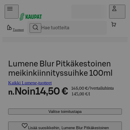
Hyppää sisältöön
Tuotteet
Lumene Blur Pitkäkestoinen
meikinkiinnityssuihke 100ml
Kaikki Lumene-tuotteet
vertailuhinta
Noin
14,50 €
145,00 €/l
n.
145,00 €/l
Valitse toimitustapa
Lisää suosikkeihin, Lumene Blur Pitkäkestoinen