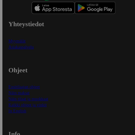
Yhteystiedot
Myymälät
Asiakaspalvelu
Ohjeet
Ensitilaajan ohjeet
Näin maksat
Näin tilaat ja muokkaat
Kaikki ohjeet ja vinkit
In English
Info