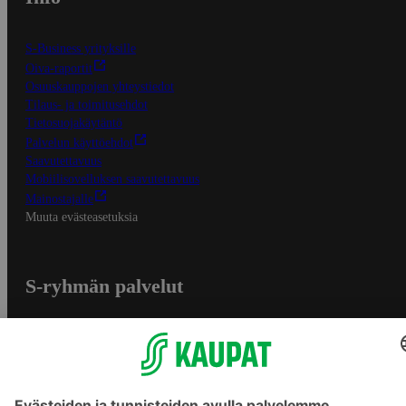
S-Business yrityksille
Oiva-raportit
Osuuskauppojen yhteystiedot
Tilaus- ja toimitusehdot
Tietosuojakäytäntö
Palvelun käyttöehdot
Saavutettavuus
Mobiilisovelluksen saavutettavuus
Mainostajalle
Muuta evästeasetuksia
S-ryhmän palvelut
S-ryhmä
Asiakasomistajuus
Yhteishyvä Ruoka -sovellus
S-ostoslista -sovellus