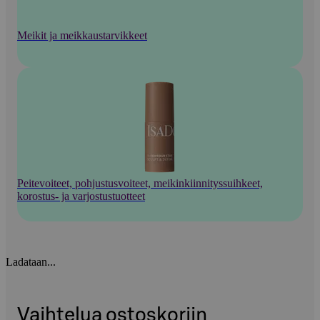
Meikit ja meikkaustarvikkeet
Peitevoiteet, pohjustusvoiteet, meikinkiinnityssuihkeet,
korostus- ja varjostustuotteet
Ladataan...
Vaihtelua ostoskoriin