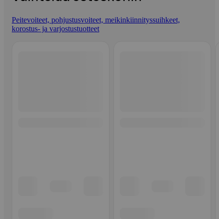
Peitevoiteet, pohjustusvoiteet, meikinkiinnityssuihkeet,
korostus- ja varjostustuotteet
Ohita listaus