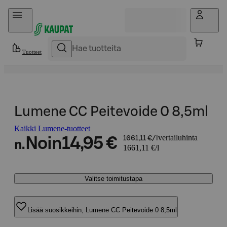
Hyppää sisältöön
Tuotteet
Lumene CC Peitevoide 0 8,5ml
Kaikki Lumene-tuotteet
vertailuhinta
Noin
14,95 €
1661,11 €/l
n.
1661,11 €/l
Valitse toimitustapa
Lisää suosikkeihin, Lumene CC Peitevoide 0 8,5ml