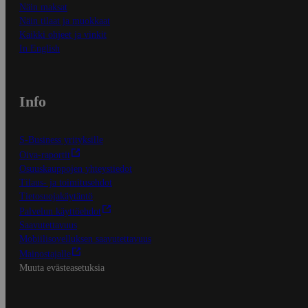
Näin maksat
Näin tilaat ja muokkaat
Kaikki ohjeet ja vinkit
In English
Info
S-Business yrityksille
Oiva-raportit
Osuuskauppojen yhteystiedot
Tilaus- ja toimitusehdot
Tietosuojakäytäntö
Palvelun käyttöehdot
Saavutettavuus
Mobiilisovelluksen saavutettavuus
Mainostajalle
Muuta evästeasetuksia