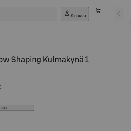
Kirjaudu
ow Shaping Kulmakynä 1
€
stapa