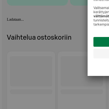
Ladataan...
Vaihtelua ostoskoriin
Ohita listaus