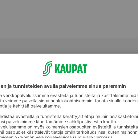
keet
Kulmameikkituotteet