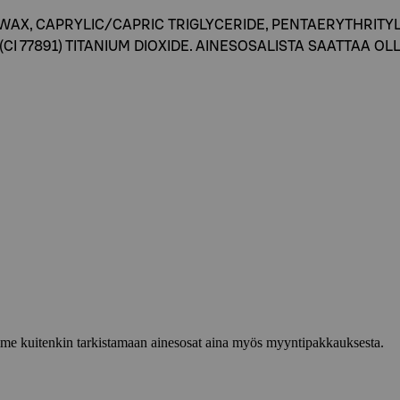
IC WAX, CAPRYLIC/CAPRIC TRIGLYCERIDE, PENTAERYTHRI
DES, (CI 77891) TITANIUM DIOXIDE. AINESOSALISTA SAATTAA
lemme kuitenkin tarkistamaan ainesosat aina myös myyntipakkauksesta.