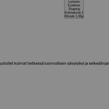
Lumene
Eyebrow
Shaping
Kulmakynä 1
Blonde 1,08g
toilet kulmat hetkessä luonnollisen sävyisiksi ja selkeälinj