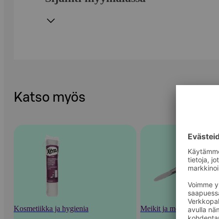
Katso myös
Kosmetiikka ja hygienia
Meikit ja meikkaustarvik