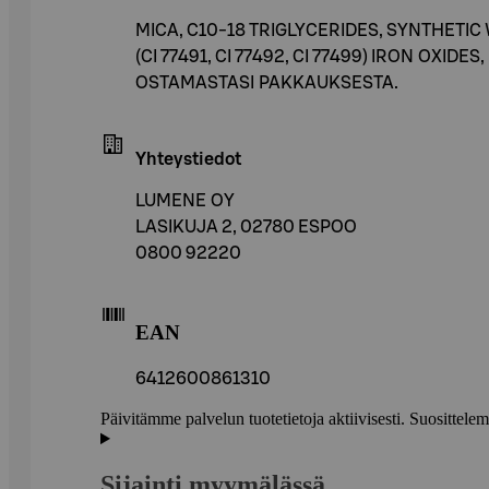
MICA, C10-18 TRIGLYCERIDES, SYNTHET
(CI 77491, CI 77492, CI 77499) IRON OXI
OSTAMASTASI PAKKAUKSESTA.
Yhteystiedot
LUMENE OY
LASIKUJA 2, 02780 ESPOO
0800 92220
EAN
6412600861310
Päivitämme palvelun tuotetietoja aktiivisesti. Suositte
Sijainti myymälässä