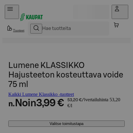
Hyppää sisältöön
Tuotteet
Lumene KLASSIKKO
Hajusteeton kosteuttava voide
75 ml
Kaikki Lumene Klassikko -tuotteet
vertailuhinta 53,20
Noin
3,99 €
53,20 €/l
n.
€/l
Valitse toimitustapa