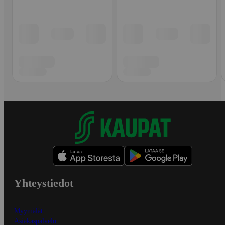
Yhteystiedot
Myymälät
Asiakaspalvelu