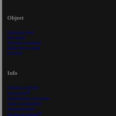
Ohjeet
Ensitilaajan ohjeet
Näin maksat
Näin tilaat ja muokkaat
Kaikki ohjeet ja vinkit
In English
Info
S-Business yrityksille
Oiva-raportit
Osuuskauppojen yhteystiedot
Tilaus- ja toimitusehdot
Tietosuojakäytäntö
Palvelun käyttöehdot