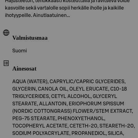
Hajusteeton, tehokkaasti kosteuttava ja ravitseva voide
kasvoille sekä vartalolle sopii herkälle iholle ja kaikille
ihotyypeille. Ainutlaatuinen…
Valmistusmaa
Suomi
Ainesosat
AQUA (WATER), CAPRYLIC/CAPRIC GLYCERIDES,
GLYCERIN, CANOLA OIL, OLEYL ERUCATE, C10-18
TRIGLYCERIDES, CETYL ALCOHOL, GLYCERYL
STEARATE, ALLANTOIN, ERIOPHORUM SPISSUM
(NORDIC COTTONGRASS) FLOWER/STEM EXTRACT,
PEG-75 STEARATE, PHENOXYETHANOL,
TOCOPHERYL ACETATE, CETETH-20, STEARETH-20,
SODIUM POLYACRYLATE, PROPANEDIOL, SILICA,