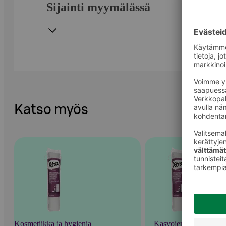
Sijainti myymälässä
Katso myös
Kosmetiikka ja hygienia
Kasvojenhoito