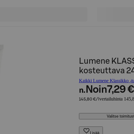
Lumene KLASS
kosteuttava 2
Kaikki Lumene Klassikko -tu
Noin
7,29 €
n.
vertailuhinta 145,8
145,80 €/l
Valitse toimitu
Lisää