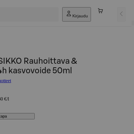
Kirjaudu
IKKO Rauhoittava &
4h kasvovoide 50ml
otteet
0 €/l
stapa