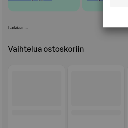
Ladataan...
Vaihtelua ostoskoriin
Ohita listaus