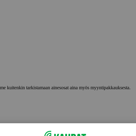
lemme kuitenkin tarkistamaan ainesosat aina myös myyntipakkauksesta.