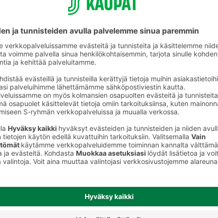
Päivävoiteet