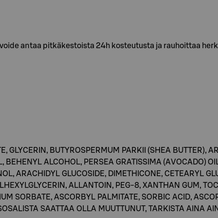
oide antaa pitkäkestoista 24h kosteutusta ja rauhoittaa herk
E, GLYCERIN, BUTYROSPERMUM PARKII (SHEA BUTTER),
, BEHENYL ALCOHOL, PERSEA GRATISSIMA (AVOCADO) O
L, ARACHIDYL GLUCOSIDE, DIMETHICONE, CETEARYL GLU
HEXYLGLYCERIN, ALLANTOIN, PEG-8, XANTHAN GUM, TO
UM SORBATE, ASCORBYL PALMITATE, SORBIC ACID, ASCOR
SOSALISTA SAATTAA OLLA MUUTTUNUT, TARKISTA AINA A