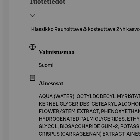
Tuotetiedot
Klassikko Rauhoittava & kosteuttava 24h kasvov
Valmistusmaa
Suomi
Ainesosat
AQUA (WATER), OCTYLDODECYL MYRISTAT
KERNEL GLYCERIDES, CETEARYL ALCOHOL
FLOWER/STEM EXTRACT, PHENOXYETHANO
HYDROGENATED PALM GLYCERIDES, ETHYL
GLYCOL, BIOSACCHARIDE GUM-2, POTASSI
CRISPUS (CARRAGEENAN) EXTRACT. AINE