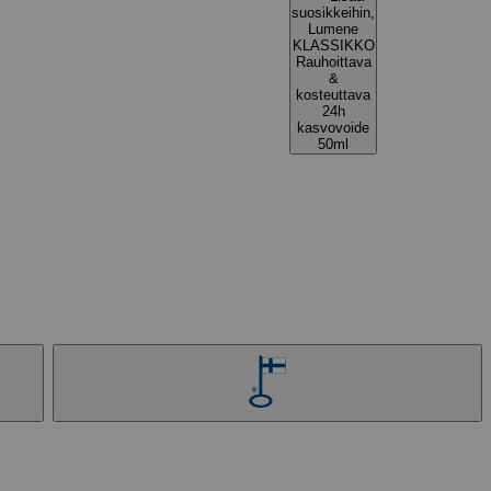
suosikkeihin,
Lumene
KLASSIKKO
Rauhoittava
&
kosteuttava
24h
kasvovoide
50ml