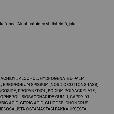
kää ihoa. Ainutlaatuinen yhdistelmä, joka…
 ARACHIDYL ALCOHOL, HYDROGENATED PALM
IL, ERIOPHORUM SPISSUM (NORDIC COTTONGRASS)
COSIDE, PROPANEDIOL, SODIUM POLYACRYLATE,
COPHEROL, BIOSACCHARIDE GUM-1, CAPRYLYL
BIC ACID, CITRIC ACID, GLUCOSE, CHONDRUS
INESOSALISTA OSTAMASTASI PAKKAUKSESTA.