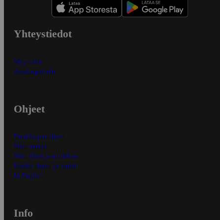
Yhteystiedot
Myymälät
Asiakaspalvelu
Ohjeet
Ensitilaajan ohjeet
Näin maksat
Näin tilaat ja muokkaat
Kaikki ohjeet ja vinkit
In English
Info