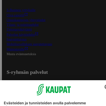
S-Business yrityksille
Oiva-raportit
Osuuskauppojen yhteystiedot
Tilaus- ja toimitusehdot
Tietosuojakäytäntö
Palvelun käyttöehdot
Saavutettavuus
Mobiilisovelluksen saavutettavuus
Mainostajalle
Muuta evästeasetuksia
S-ryhmän palvelut
S-ryhmä
Asiakasomistajuus
Yhteishyvä Ruoka -sovellus
S-ostoslista -sovellus