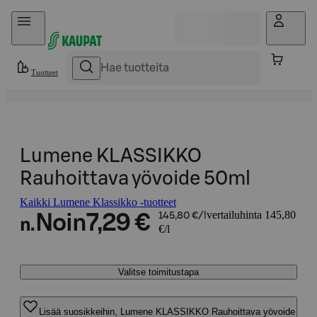
Hyppää sisältöön
Tuotteet
Lumene KLASSIKKO
Rauhoittava yövoide 50ml
Kaikki Lumene Klassikko -tuotteet
vertailuhinta 145,80
Noin
7,29 €
145,80 €/l
n.
€/l
Valitse toimitustapa
Lisää suosikkeihin, Lumene KLASSIKKO Rauhoittava yövoide