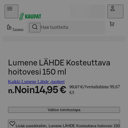
Hyppää sisältöön
Tuotteet
Lumene LÄHDE Kosteuttava
hoitovesi 150 ml
Kaikki Lumene Lähde -tuotteet
vertailuhinta 99,67
Noin
14,95 €
99,67 €/l
n.
€/l
Valitse toimitustapa
Lisää suosikkeihin, Lumene LÄHDE Kosteuttava hoitovesi 150