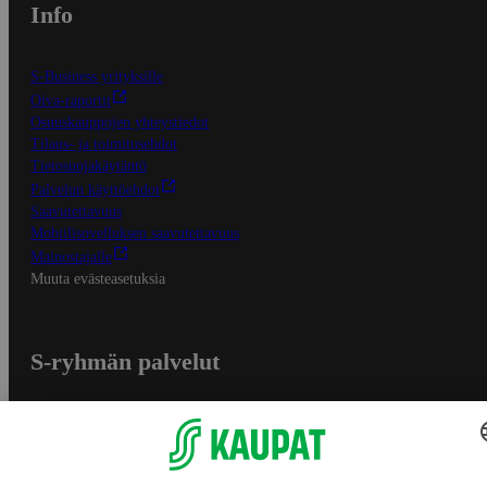
Info
S-Business yrityksille
Oiva-raportit
Osuuskauppojen yhteystiedot
Tilaus- ja toimitusehdot
Tietosuojakäytäntö
Palvelun käyttöehdot
Saavutettavuus
Mobiilisovelluksen saavutettavuus
Mainostajalle
Muuta evästeasetuksia
S-ryhmän palvelut
S-ryhmä
Asiakasomistajuus
Yhteishyvä Ruoka -sovellus