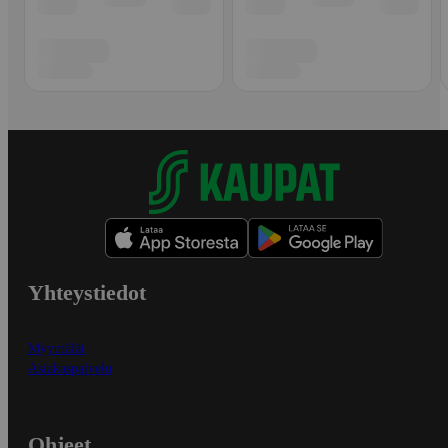
Yhteystiedot
Myymälät
Asiakaspalvelu
Ohjeet