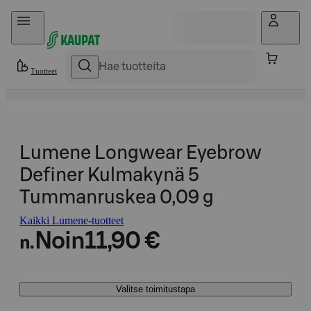
Hyppää sisältöön
Tuotteet
Lumene Longwear Eyebrow
Definer Kulmakynä 5
Tummanruskea 0,09 g
Kaikki Lumene-tuotteet
Noin
11,90 €
n.
Valitse toimitustapa