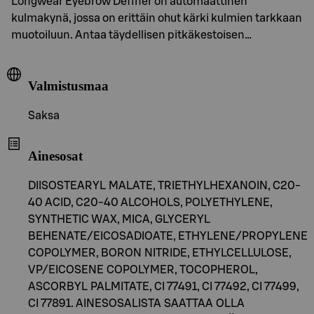
Longwear Eyebrow Definer on automaattinen
kulmakynä, jossa on erittäin ohut kärki kulmien tarkkaan
muotoiluun. Antaa täydellisen pitkäkestoisen…
Valmistusmaa
Saksa
Ainesosat
DIISOSTEARYL MALATE, TRIETHYLHEXANOIN, C20-
40 ACID, C20-40 ALCOHOLS, POLYETHYLENE,
SYNTHETIC WAX, MICA, GLYCERYL
BEHENATE/EICOSADIOATE, ETHYLENE/PROPYLENE
COPOLYMER, BORON NITRIDE, ETHYLCELLULOSE,
VP/EICOSENE COPOLYMER, TOCOPHEROL,
ASCORBYL PALMITATE, CI 77491, CI 77492, CI 77499,
CI 77891. AINESOSALISTA SAATTAA OLLA