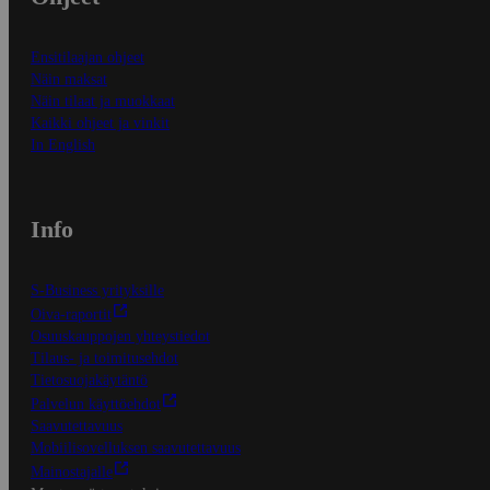
Ensitilaajan ohjeet
Näin maksat
Näin tilaat ja muokkaat
Kaikki ohjeet ja vinkit
In English
Info
S-Business yrityksille
Oiva-raportit
Osuuskauppojen yhteystiedot
Tilaus- ja toimitusehdot
Tietosuojakäytäntö
Palvelun käyttöehdot
Saavutettavuus
Mobiilisovelluksen saavutettavuus
Mainostajalle