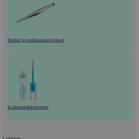
Meikit ja meikkaustarvikkeet
Kulmameikkituotteet
Ladataan...