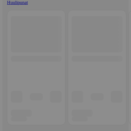
Huulipunat
Ohita listaus