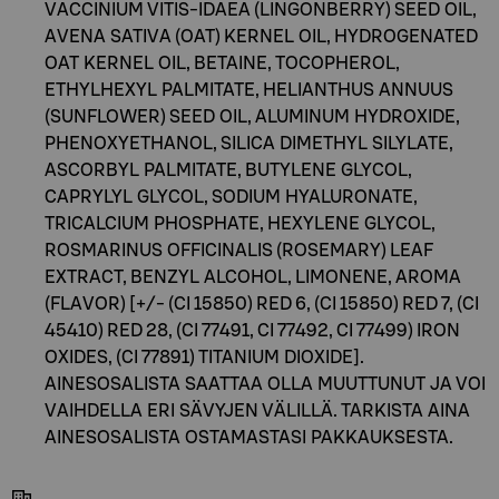
VACCINIUM VITIS-IDAEA (LINGONBERRY) SEED OIL,
AVENA SATIVA (OAT) KERNEL OIL, HYDROGENATED
OAT KERNEL OIL, BETAINE, TOCOPHEROL,
ETHYLHEXYL PALMITATE, HELIANTHUS ANNUUS
(SUNFLOWER) SEED OIL, ALUMINUM HYDROXIDE,
PHENOXYETHANOL, SILICA DIMETHYL SILYLATE,
ASCORBYL PALMITATE, BUTYLENE GLYCOL,
CAPRYLYL GLYCOL, SODIUM HYALURONATE,
TRICALCIUM PHOSPHATE, HEXYLENE GLYCOL,
ROSMARINUS OFFICINALIS (ROSEMARY) LEAF
EXTRACT, BENZYL ALCOHOL, LIMONENE, AROMA
(FLAVOR) [+/- (CI 15850) RED 6, (CI 15850) RED 7, (CI
45410) RED 28, (CI 77491, CI 77492, CI 77499) IRON
OXIDES, (CI 77891) TITANIUM DIOXIDE].
AINESOSALISTA SAATTAA OLLA MUUTTUNUT JA VOI
VAIHDELLA ERI SÄVYJEN VÄLILLÄ. TARKISTA AINA
AINESOSALISTA OSTAMASTASI PAKKAUKSESTA.