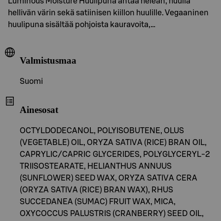
Luminous Moisture Huulipuna antaa heleän, huulia
hellivän värin sekä satiinisen kiillon huulille. Vegaaninen
huulipuna sisältää pohjoista kauravoita,…
Valmistusmaa
Suomi
Ainesosat
OCTYLDODECANOL, POLYISOBUTENE, OLUS
(VEGETABLE) OIL, ORYZA SATIVA (RICE) BRAN OIL,
CAPRYLIC/CAPRIC GLYCERIDES, POLYGLYCERYL-2
TRIISOSTEARATE, HELIANTHUS ANNUUS
(SUNFLOWER) SEED WAX, ORYZA SATIVA CERA
(ORYZA SATIVA (RICE) BRAN WAX), RHUS
SUCCEDANEA (SUMAC) FRUIT WAX, MICA,
OXYCOCCUS PALUSTRIS (CRANBERRY) SEED OIL,