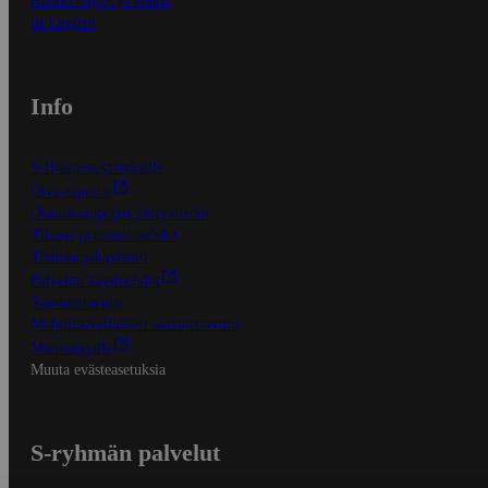
Kaikki ohjeet ja vinkit
In English
Info
S-Business yrityksille
Oiva-raportit
Osuuskauppojen yhteystiedot
Tilaus- ja toimitusehdot
Tietosuojakäytäntö
Palvelun käyttöehdot
Saavutettavuus
Mobiilisovelluksen saavutettavuus
Mainostajalle
Muuta evästeasetuksia
S-ryhmän palvelut