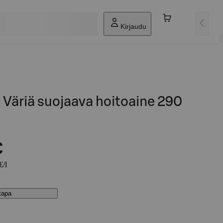
Kirjaudu
äriä suojaava hoitoaine 290
€
€/l
stapa