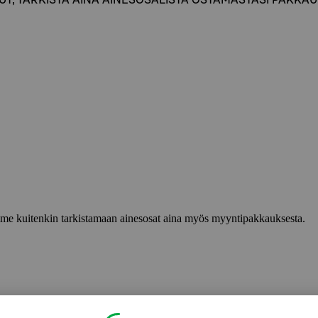
lemme kuitenkin tarkistamaan ainesosat aina myös myyntipakkauksesta.