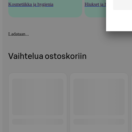
Kosmetiikka ja hygienia
Hiukset ja hiustenhoito
Ladataan...
Vaihtelua ostoskoriin
Ohita listaus