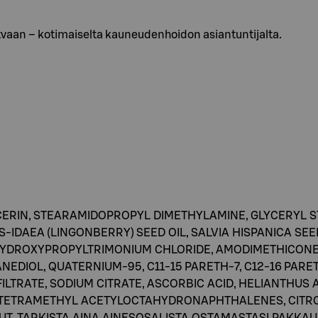
atvaan – kotimaiselta kauneudenhoidon asiantuntijalta.
CERIN, STEARAMIDOPROPYL DIMETHYLAMINE, GLYCERYL 
S-IDAEA (LINGONBERRY) SEED OIL, SALVIA HISPANICA SEE
HYDROXYPROPYLTRIMONIUM CHLORIDE, AMODIMETHICONE,
EDIOL, QUATERNIUM-95, C11-15 PARETH-7, C12-16 PARET
TRATE, SODIUM CITRATE, ASCORBIC ACID, HELIANTHUS 
, TETRAMETHYL ACETYLOCTAHYDRONAPHTHALENES, CITRO
T, TARKISTA AINA AINESOSALISTA OSTAMASTASI PAKKAU