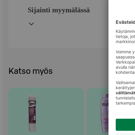
Sijainti myymälässä
Katso myös