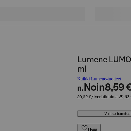
Lumene LUMO V
ml
Kaikki Lumene-tuotteet
Noin
8,59 
n.
vertailuhinta 29,62 
29,62 €/l
Valitse toimitu
Lisää