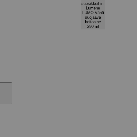
suosikkeihin,
Lumene
LUMO Väriä
suojaava
hoitoaine
290 ml