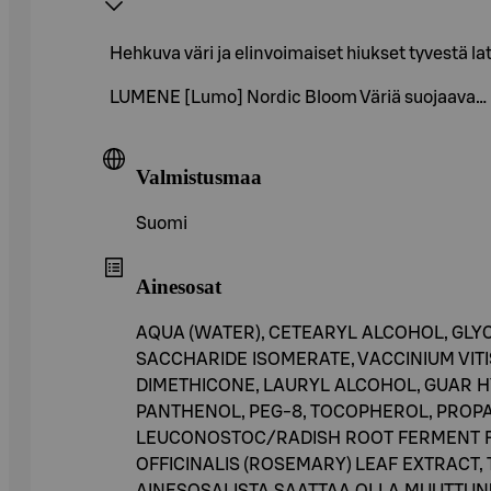
Hehkuva väri ja elinvoimaiset hiukset tyvestä l
LUMENE [Lumo] Nordic Bloom Väriä suojaava…
Valmistusmaa
Suomi
Ainesosat
AQUA (WATER), CETEARYL ALCOHOL, GLY
SACCHARIDE ISOMERATE, VACCINIUM VITI
DIMETHICONE, LAURYL ALCOHOL, GUAR 
PANTHENOL, PEG-8, TOCOPHEROL, PROPAN
LEUCONOSTOC/RADISH ROOT FERMENT FIL
OFFICINALIS (ROSEMARY) LEAF EXTRACT
AINESOSALISTA SAATTAA OLLA MUUTTUNU