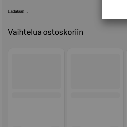
Ladataan...
Vaihtelua ostoskoriin
Ohita listaus