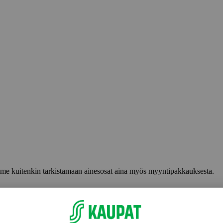
lemme kuitenkin tarkistamaan ainesosat aina myös myyntipakkauksesta.