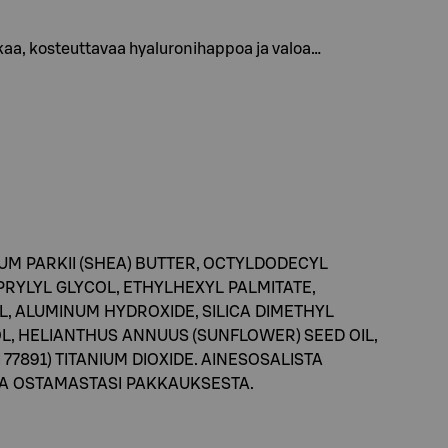
kkaa, kosteuttavaa hyaluronihappoa ja valoa…
UM PARKII (SHEA) BUTTER, OCTYLDODECYL
RYLYL GLYCOL, ETHYLHEXYL PALMITATE,
, ALUMINUM HYDROXIDE, SILICA DIMETHYL
COL, HELIANTHUS ANNUUS (SUNFLOWER) SEED OIL,
I 77891) TITANIUM DIOXIDE. AINESOSALISTA
STA OSTAMASTASI PAKKAUKSESTA.