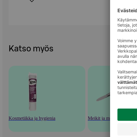
Katso myös
Kosmetiikka ja hygienia
Meikit ja meikkaustarvik