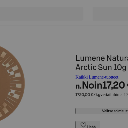
Lumene Natura
Arctic Sun 10g
Kaikki Lumene-tuotteet
Noin
17,20
n.
vertailuhinta 1
1720,00 €/kg
Valitse toimitu
Lisää