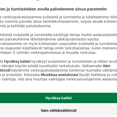
keet
Puuterit