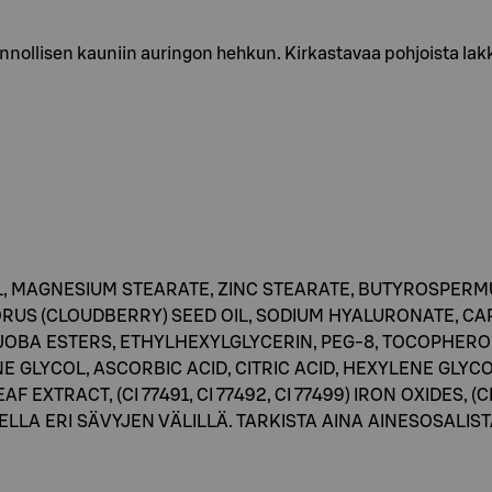
onnollisen kauniin auringon hehkun. Kirkastavaa pohjoista la
IL, MAGNESIUM STEARATE, ZINC STEARATE, BUTYROSPERM
S (CLOUDBERRY) SEED OIL, SODIUM HYALURONATE, CAP
JOBA ESTERS, ETHYLHEXYLGLYCERIN, PEG-8, TOCOPHEROL
NE GLYCOL, ASCORBIC ACID, CITRIC ACID, HEXYLENE GLY
EXTRACT, (CI 77491, CI 77492, CI 77499) IRON OXIDES, (C
LLA ERI SÄVYJEN VÄLILLÄ. TARKISTA AINA AINESOSALI