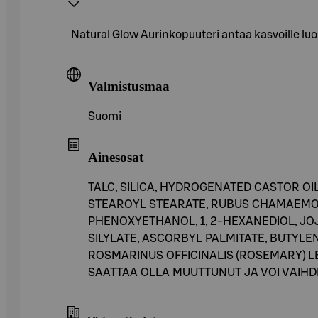
Natural Glow Aurinkopuuteri antaa kasvoille lu
Valmistusmaa
Suomi
Ainesosat
TALC, SILICA, HYDROGENATED CASTOR O
STEAROYL STEARATE, RUBUS CHAMAEMORU
PHENOXYETHANOL, 1, 2-HEXANEDIOL, JO
SILYLATE, ASCORBYL PALMITATE, BUTYLE
ROSMARINUS OFFICINALIS (ROSEMARY) LEAF 
SAATTAA OLLA MUUTTUNUT JA VOI VAIHDE