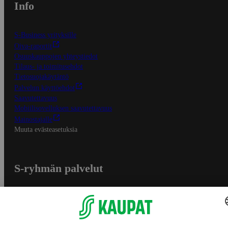
Info
S-Business yrityksille
Oiva-raportit
Osuuskauppojen yhteystiedot
Tilaus- ja toimitusehdot
Tietosuojakäytäntö
Palvelun käyttöehdot
Saavutettavuus
Mobiilisovelluksen saavutettavuus
Mainostajalle
Muuta evästeasetuksia
S-ryhmän palvelut
S-ryhmä
Asiakasomistajuus
Yhteishyvä Ruoka -sovellus