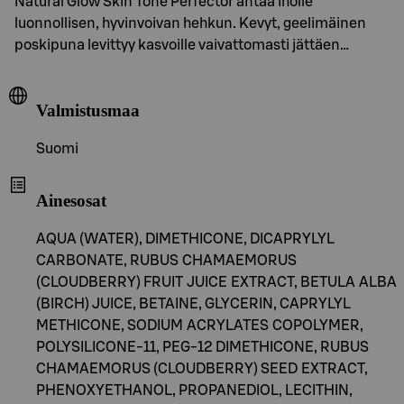
Natural Glow Skin Tone Perfector antaa iholle
luonnollisen, hyvinvoivan hehkun. Kevyt, geelimäinen
poskipuna levittyy kasvoille vaivattomasti jättäen…
Valmistusmaa
Suomi
Ainesosat
AQUA (WATER), DIMETHICONE, DICAPRYLYL
CARBONATE, RUBUS CHAMAEMORUS
(CLOUDBERRY) FRUIT JUICE EXTRACT, BETULA ALBA
(BIRCH) JUICE, BETAINE, GLYCERIN, CAPRYLYL
METHICONE, SODIUM ACRYLATES COPOLYMER,
POLYSILICONE-11, PEG-12 DIMETHICONE, RUBUS
CHAMAEMORUS (CLOUDBERRY) SEED EXTRACT,
PHENOXYETHANOL, PROPANEDIOL, LECITHIN,