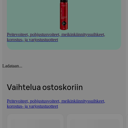
Peitevoiteet, pohjustusvoiteet, meikinkiinnityssuihkeet,
korostus- ja varjostustuotteet
Ladataan...
Vaihtelua ostoskoriin
Peitevoiteet, pohjustusvoiteet, meikinkiinnityssuihkeet,
korostus- ja varjostustuotteet
Ohita listaus