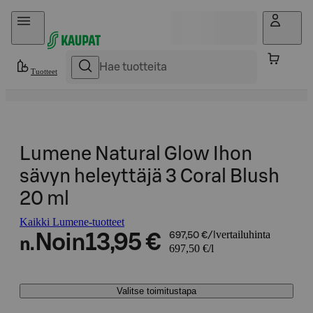
Hyppää sisältöön
Tuotteet
Lumene Natural Glow Ihon
sävyn heleyttäjä 3 Coral Blush
20 ml
Kaikki Lumene-tuotteet
vertailuhinta
Noin
13,95 €
697,50 €/l
n.
697,50 €/l
Valitse toimitustapa