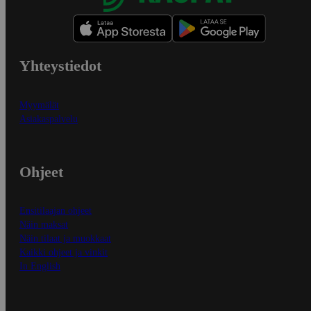
Yhteystiedot
Myymälät
Asiakaspalvelu
Ohjeet
Ensitilaajan ohjeet
Näin maksat
Näin tilaat ja muokkaat
Kaikki ohjeet ja vinkit
In English