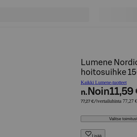
Lumene Nordic
hoitosuihke 1
Kaikki Lumene-tuotteet
Noin
11,59
n.
vertailuhinta 77,27 €
77,27 €/l
Valitse toimitu
Lisää