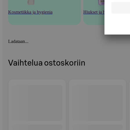
Kosmetiikka ja hygienia
Hiukset ja hiustenhoito
Ladataan...
Vaihtelua ostoskoriin
Ohita listaus