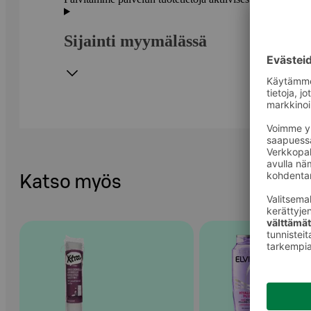
Sijainti myymälässä
Katso myös