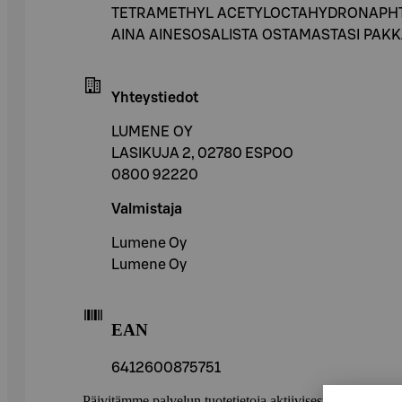
TETRAMETHYL ACETYLOCTAHYDRONAPHTHA
AINA AINESOSALISTA OSTAMASTASI PAK
Yhteystiedot
LUMENE OY
LASIKUJA 2, 02780 ESPOO
0800 92220
Valmistaja
Lumene Oy
Lumene Oy
EAN
6412600875751
Päivitämme palvelun tuotetietoja aktiivisesti. Suositte