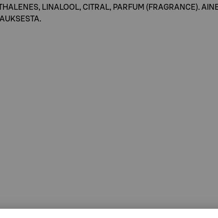
LENES, LINALOOL, CITRAL, PARFUM (FRAGRANCE). AINE
KAUKSESTA.
lemme kuitenkin tarkistamaan ainesosat aina myös myyntipakkauksesta.