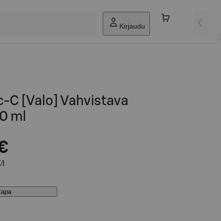
Kirjaudu
-C [Valo] Vahvistava
50 ml
 €
/l
stapa