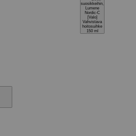
suosikkeihin,
Lumene
Nordic-C
[Valo]
Vahvistava
hoitosuihke
150 ml