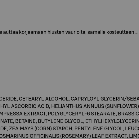
 auttaa korjaamaan hiusten vaurioita, samalla kosteuttaen…
YCERIDE, CETEARYL ALCOHOL, CAPRYLOYL GLYCERIN/SEBA
ETHYL ASCORBIC ACID, HELIANTHUS ANNUUS (SUNFLOWE
OMPRESSA EXTRACT, POLYGLYCERYL-6 STEARATE, BRASSI
NATE, BETAINE, BUTYLENE GLYCOL, ETHYLHEXYLGLYCERI
IDE, ZEA MAYS (CORN) STARCH, PENTYLENE GLYCOL, LE
ROSMARINUS OFFICINALIS (ROSEMARY) LEAF EXTRACT, LIM