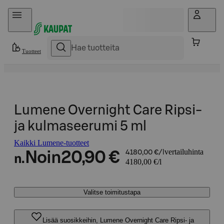
Hyppää sisältöön
Tuotteet
Lumene Overnight Care Ripsi-
ja kulmaseerumi 5 ml
Kaikki Lumene-tuotteet
vertailuhinta
Noin
20,90 €
4180,00 €/l
n.
4180,00 €/l
Valitse toimitustapa
Lisää suosikkeihin, Lumene Overnight Care Ripsi- ja