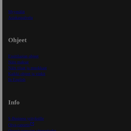
Myymälät
Asiakaspalvelu
Ohjeet
Ensitilaajan ohjeet
Näin maksat
Näin tilaat ja muokkaat
Kaikki ohjeet ja vinkit
In English
Info
S-Business yrityksille
Oiva-raportit
Osuuskauppojen yhteystiedot