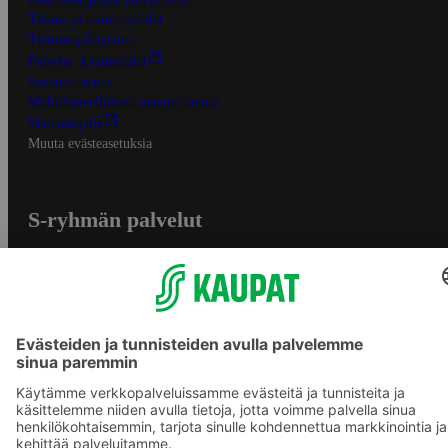
Tilaus- ja toimitusehdot
Tietosuojakäytäntö
Palvelun käyttöehdot
Saavutettavuus
Mobiilisovelluksen saavutettavuus
Mainostajalle
Muuta evästeasetuksia
S-ryhmän palvelut
S-ryhmä
Asiakasomistajuus
Yhteishyvä Ruoka -sovellus
S-ostoslista -sovellus
Prisma.fi
Sokos.fi
S-Pankki
Yhteishyvä