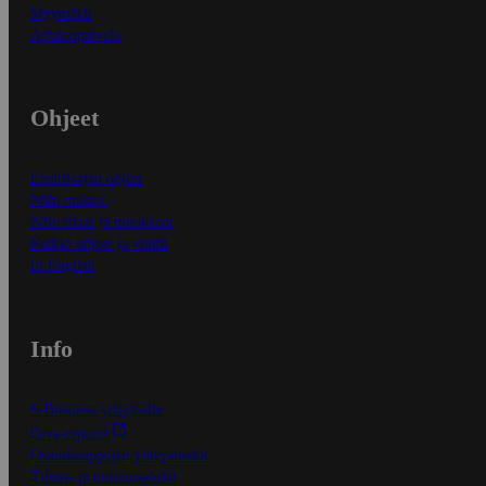
Myymälät
Asiakaspalvelu
Ohjeet
Ensitilaajan ohjeet
Näin maksat
Näin tilaat ja muokkaat
Kaikki ohjeet ja vinkit
In English
Info
S-Business yrityksille
Oiva-raportit
Osuuskauppojen yhteystiedot
Tilaus- ja toimitusehdot