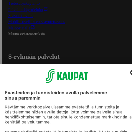
Tietosuojakäytäntö
Palvelun käyttöehdot
Saavutettavuus
Mobiilisovelluksen saavutettavuus
Mainostajalle
Muuta evästeasetuksia
S-ryhmän palvelut
S-ryhmä
Asiakasomistajuus
Yhteishyvä Ruoka -sovellus
S-ostoslista -sovellus
Prisma.fi
Sokos.fi
S-Pankki
Yhteishyvä
Sokos Hotels
Raflaamo