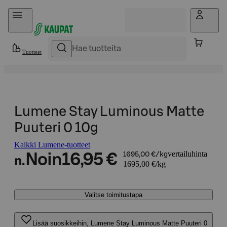
Hyppää sisältöön
Tuotteet
Lumene Stay Luminous Matte
Puuteri 0 10g
Kaikki Lumene-tuotteet
vertailuhinta
Noin
16,95 €
1695,00 €/kg
n.
1695,00 €/kg
Valitse toimitustapa
Lisää suosikkeihin, Lumene Stay Luminous Matte Puuteri 0