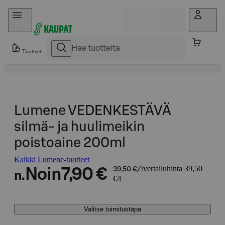
Hyppää sisältöön
Tuotteet
Lumene VEDENKESTÄVÄ
silmä- ja huulimeikin
poistoaine 200ml
Kaikki Lumene-tuotteet
vertailuhinta 39,50
Noin
7,90 €
39,50 €/l
n.
€/l
Valitse toimitustapa