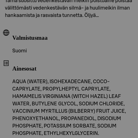
Tämä suosittu vedenkestävän meikin poistoaine poistaa
välittömästi vedenkestävän silmä- ja huulimeikin ilman
hankaamista ja rasvaista tunnetta. Öljyä…
Valmistusmaa
Suomi
Ainesosat
AQUA (WATER), ISOHEXADECANE, COCO-
CAPRYLATE, PROPYLHEPTYL CAPRYLATE,
HAMAMELIS VIRGINIANA (WITCH HAZEL) LEAF
WATER, BUTYLENE GLYCOL, SODIUM CHLORIDE,
VACCINIUM MYRTILLUS (BILBERRY) FRUIT JUICE,
PHENOXYETHANOL, PROPANEDIOL, DISODIUM
PHOSPHATE, POTASSIUM SORBATE, SODIUM
PHOSPHATE, ETHYLHEXYLGLYCERIN.