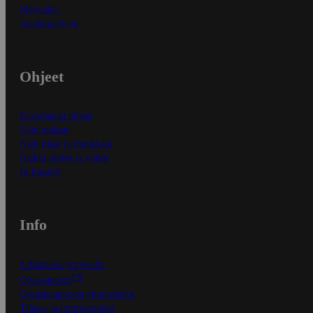
Myymälät
Asiakaspalvelu
Ohjeet
Ensitilaajan ohjeet
Näin maksat
Näin tilaat ja muokkaat
Kaikki ohjeet ja vinkit
In English
Info
S-Business yrityksille
Oiva-raportit
Osuuskauppojen yhteystiedot
Tilaus- ja toimitusehdot