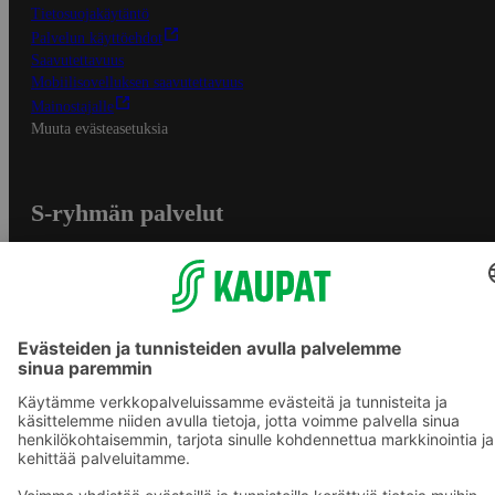
Tietosuojakäytäntö
Palvelun käyttöehdot
Saavutettavuus
Mobiilisovelluksen saavutettavuus
Mainostajalle
Muuta evästeasetuksia
S-ryhmän palvelut
S-ryhmä
Asiakasomistajuus
Yhteishyvä Ruoka -sovellus
S-ostoslista -sovellus
Prisma.fi
Sokos.fi
S-Pankki
Yhteishyvä
Sokos Hotels