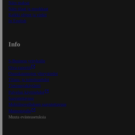
Näin maksat
Näin tilaat ja muokkaat
Kaikki ohjeet ja vinkit
In English
Info
S-Business yrityksille
Oiva-raportit
Osuuskauppojen yhteystiedot
Tilaus- ja toimitusehdot
Tietosuojakäytäntö
Palvelun käyttöehdot
Saavutettavuus
Mobiilisovelluksen saavutettavuus
Mainostajalle
Muuta evästeasetuksia