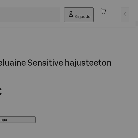
Kirjaudu
uaine Sensitive hajusteeton
€
stapa