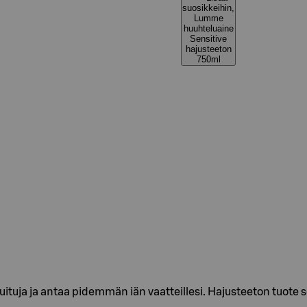
suosikkeihin,
Lumme
huuhteluaine
Sensitive
hajusteeton
750ml
tuja ja antaa pidemmän iän vaatteillesi. Hajusteeton tuote sopi