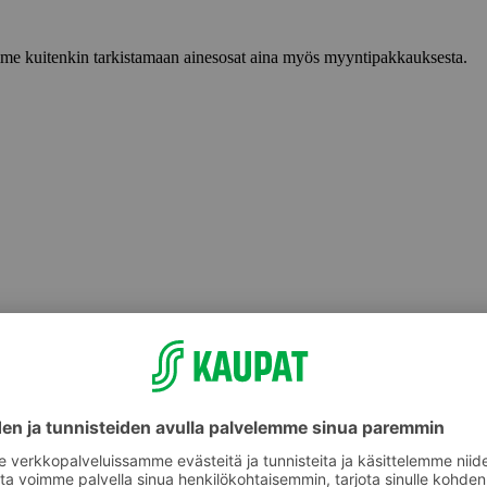
lemme kuitenkin tarkistamaan ainesosat aina myös myyntipakkauksesta.