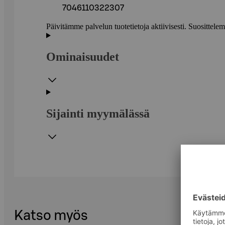
7046110322307
Päivitämme palvelun tuotetietoja aktiivisesti. Suositte
Ominaisuudet
Sijainti myymälässä
Katso myös