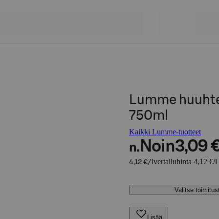
Lumme huuhtel
750ml
Kaikki Lumme-tuotteet
Noin
3,09 
n.
vertailuhinta 4,12 €/l
4,12 €/l
Valitse toimitu
Lisää