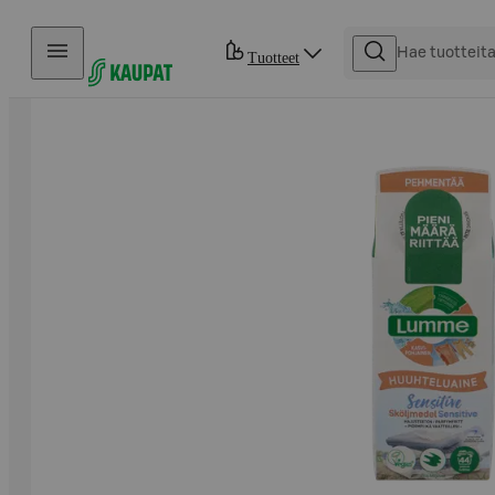
Hyppää sisältöön
Tuotteet