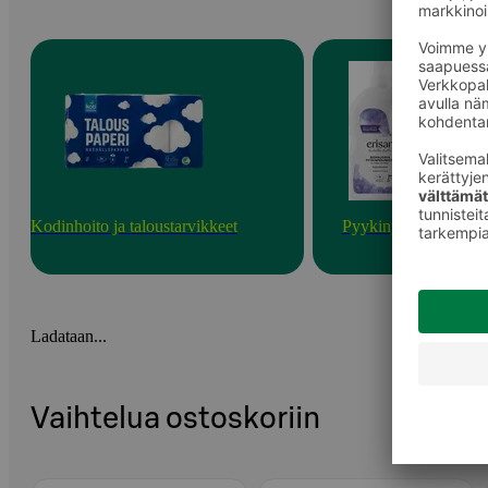
Kodinhoito ja taloustarvikkeet
Pyykinpesu
Ladataan...
Vaihtelua ostoskoriin
Ohita listaus