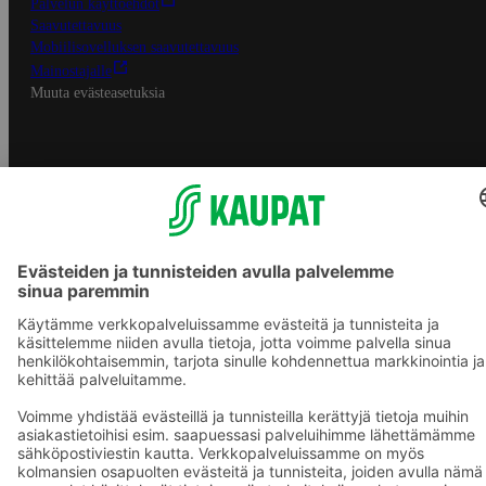
Palvelun käyttöehdot
Saavutettavuus
Mobiilisovelluksen saavutettavuus
Mainostajalle
Muuta evästeasetuksia
S-ryhmän palvelut
S-ryhmä
Asiakasomistajuus
Yhteishyvä Ruoka -sovellus
S-ostoslista -sovellus
Prisma.fi
Sokos.fi
S-Pankki
Yhteishyvä
Sokos Hotels
Raflaamo