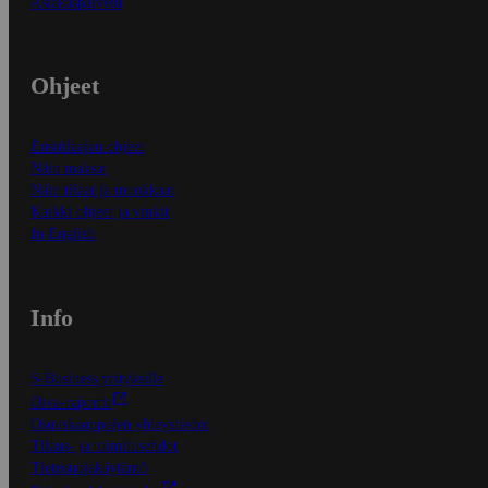
Asiakaspalvelu
Ohjeet
Ensitilaajan ohjeet
Näin maksat
Näin tilaat ja muokkaat
Kaikki ohjeet ja vinkit
In English
Info
S-Business yrityksille
Oiva-raportit
Osuuskauppojen yhteystiedot
Tilaus- ja toimitusehdot
Tietosuojakäytäntö