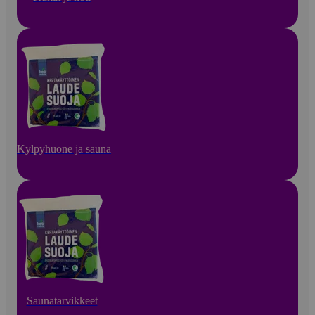
Kylpyhuone ja sauna
Saunatarvikkeet