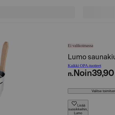
Ei valikoimassa
Lumo saunakiu
Kaikki OPA-tuotteet
Noin
39,90
n.
Valitse toimitu
Lisää
suosikkeihin,
Lumo