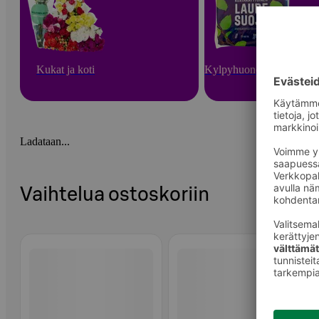
Kukat ja koti
Kylpyhuone ja sauna
Ladataan...
Vaihtelua ostoskoriin
Ohita listaus