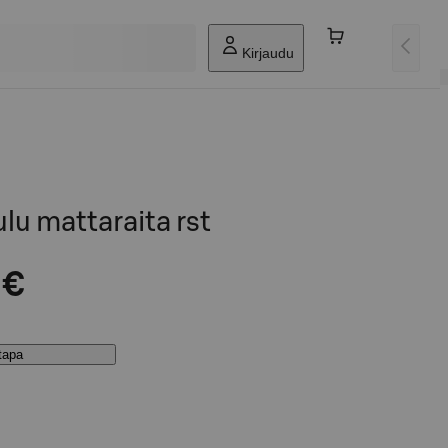
Kirjaudu
lu mattaraita rst
 €
stapa