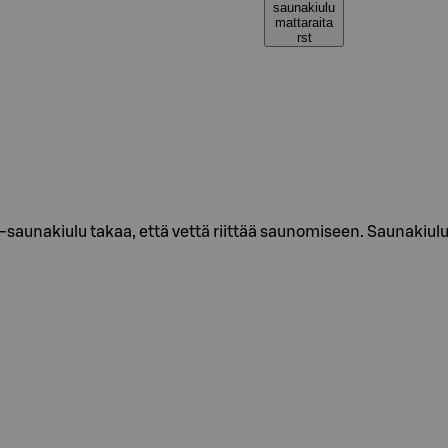
saunakiulu
mattaraita
rst
aunakiulu takaa, että vettä riittää saunomiseen. Saunakiulun