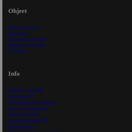
Ohjeet
Ensitilaajan ohjeet
Näin maksat
Näin tilaat ja muokkaat
Kaikki ohjeet ja vinkit
In English
Info
S-Business yrityksille
Oiva-raportit
Osuuskauppojen yhteystiedot
Tilaus- ja toimitusehdot
Tietosuojakäytäntö
Palvelun käyttöehdot
Saavutettavuus