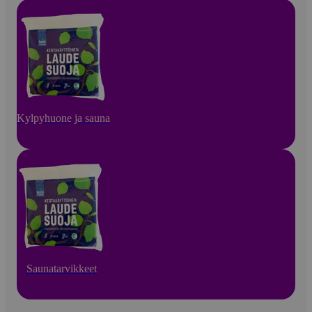
Kylpyhuone ja sauna
Saunatarvikkeet