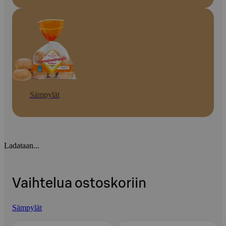
Sämpylät
Ladataan...
Vaihtelua ostoskoriin
Sämpylät
Ohita listaus