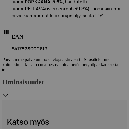
luomuPORKKANA, 5.6%, haudutettu
luomuPELLAVAnsiemenrouhe(9.3%), luomusiirappi,
hiiva, kylmäpurist.luomurypsiöljy, suola 1.1%
EAN
6417828000619
Päivitämme palvelun tuotetietoja aktiivisesti. Suosittelemme
kuitenkin tarkistamaan ainesosat aina myös myyntipakkauksesta.
Ominaisuudet
Katso myös