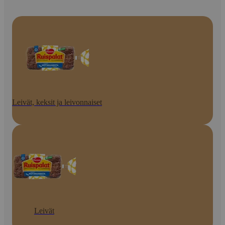
Leivät, keksit ja leivonnaiset
Leivät