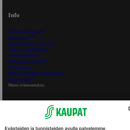
Info
S-Business yrityksille
Oiva-raportit
Osuuskauppojen yhteystiedot
Tilaus- ja toimitusehdot
Tietosuojakäytäntö
Palvelun käyttöehdot
Saavutettavuus
Mobiilisovelluksen saavutettavuus
Mainostajalle
Muuta evästeasetuksia
S-ryhmän palvelut
S-ryhmä