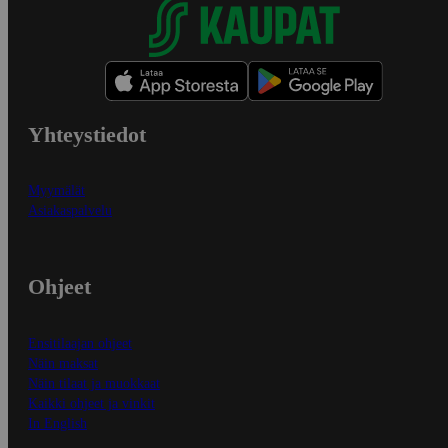
Yhteystiedot
Myymälät
Asiakaspalvelu
Ohjeet
Ensitilaajan ohjeet
Näin maksat
Näin tilaat ja muokkaat
Kaikki ohjeet ja vinkit
In English