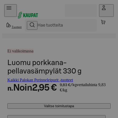
Hyppää sisältöön
Tuotteet
Ei valikoimassa
Luomu porkkana-
pellavasämpylät 330 g
Kaikki Palokan Perinneleipurit -tuotteet
vertailuhinta 9,83
Noin
2,95 €
9,83 €/kg
n.
€/kg
Valitse toimitustapa